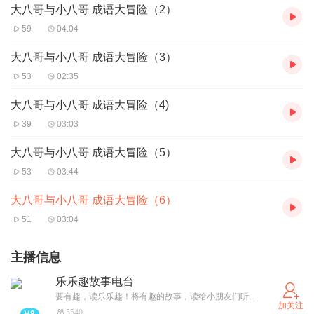
大八哥与小八哥 成语大冒险（2）
59
04:04
大八哥与小八哥 成语大冒险（3）
53
02:35
大八哥与小八哥 成语大冒险（4)
39
03:03
大八哥与小八哥 成语大冒险（5）
53
03:44
大八哥与小八哥 成语大冒险（6）
51
03:04
主播信息
乐乐趣故事电台
要有趣，读乐乐趣！将有趣的故事，读给小朋友们听。 乐乐趣成立于2006年，是国内立体书、翻翻书的开创者、著名的童书出版品牌。 致力于为中国孩子做全球最好的童书，至今已累计出版3000+本童书。 已经出版发行的明星书有儿童立体科普启蒙绘本《我们的身体》、《牛津话科学 侃侃闪闪的科学大冒险》、乐乐趣揭秘科普翻翻书系列（全67册）、社交启蒙绘本《莉莉兰的小虫虫》、科学冒险漫画书《米吴科学漫画》、早教触摸书《小兔比利》、情绪绘本《我的情绪小怪兽》、漫画《小恐龙大情绪》等。 欢迎关注同名公众号、小红书、抖音号，阅读更多好书。
加关注
5540