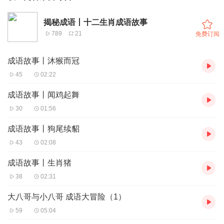
揭秘成语丨十二生肖成语故事
789
21
免费订阅
成语故事丨沐猴而冠
45
02:22
成语故事丨闻鸡起舞
30
01:56
成语故事丨狗尾续貂
43
02:08
成语故事丨生肖猪
38
02:31
大八哥与小八哥 成语大冒险（1）
59
05:04