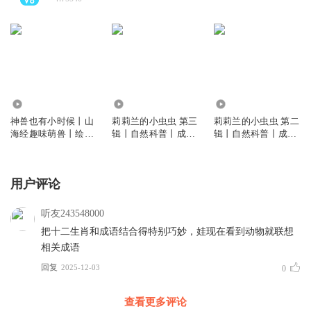
1714
6.46万
5.62万
神兽也有小时候丨山
莉莉兰的小虫虫 第三
莉莉兰的小虫虫 第二
海经趣味萌兽丨绘本
辑丨自然科普丨成长
辑丨自然科普丨成长
故事
故事
故事
用户评论
听友243548000
把十二生肖和成语结合得特别巧妙，娃现在看到动物就联想
相关成语
回复
2025-12-03
0
查看更多评论