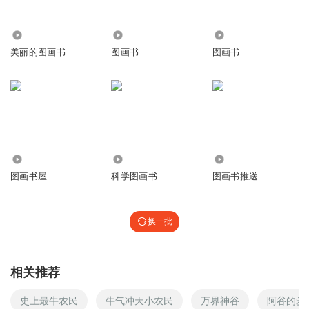
3407
968
5.75万
美丽的图画书
图画书
图画书
34.94万
1.20万
1.30万
图画书屋
科学图画书
图画书推送
换一批
相关推荐
史上最牛农民
牛气冲天小农民
万界神谷
阿谷的爱