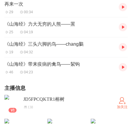
再来一次
29
00:34
《山海经》力大无穷的人熊——罴
25
04:19
《山海经》三头六脚的鸟——chang鵩
19
04:32
《山海经》带来疫病的禽鸟——絜钩
46
04:23
主播信息
JD5FPCQKTR1榕树
加关注
138