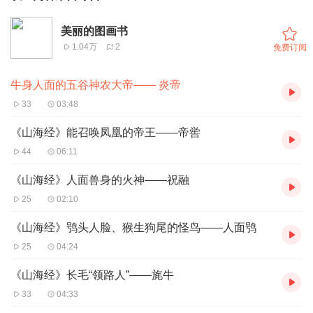
美丽的图画书
1.04万
2
免费订阅
牛身人面的五谷神农大帝—— 炎帝
33
03:48
《山海经》能召唤凤凰的帝王——帝喾
44
06:11
《山海经》人面兽身的火神——祝融
25
02:10
《山海经》鸮头人脸、猴生狗尾的怪鸟——人面鸮
25
04:24
《山海经》长毛“领路人”——旄牛
33
04:33