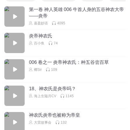
第一卷 神人英雄 006 牛首人身的五谷神农大帝
——炎帝
嘉盈妙语
4095
炎帝神农氏
百小鱼
74
006 卷之一 炎帝神农氏：种五谷尝百草
椰Sir
109
18、神农氏是炎帝吗？
海上生隘月CV
1145
神农氏炎帝也被称为帝皇
大雷故事会
132