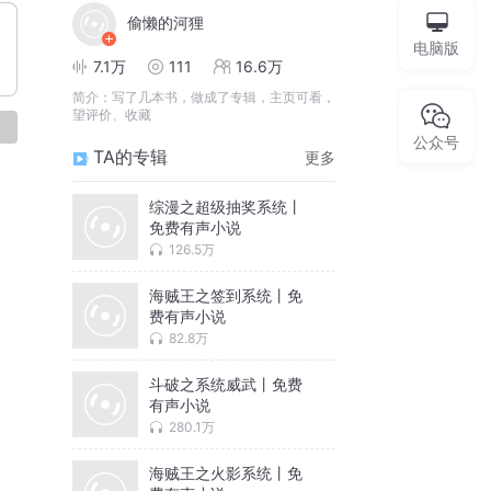
偷懒的河狸
电脑版
7.1万
111
16.6万
简介：
写了几本书，做成了专辑，主页可看，
望评价、收藏
论
公众号
TA的专辑
更多
综漫之超级抽奖系统丨
免费有声小说
126.5万
海贼王之签到系统丨免
费有声小说
82.8万
斗破之系统威武丨免费
有声小说
280.1万
海贼王之火影系统丨免