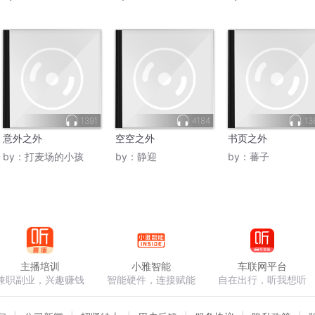
1391
4184
13
意外之外
空空之外
书页之外
by：
打麦场的小孩
by：
静迎
by：
蕃子
主播培训
小雅智能
车联网平台
兼职副业，兴趣赚钱
智能硬件，连接赋能
自在出行，听我想听