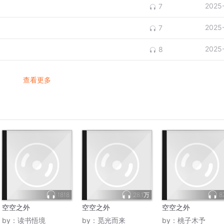
2025
7
2025
7
2025
8
查看更多
1818
28.1万
8
空空之外
空空之外
空空之外
by：
读书悟境
by：
觅光而来
by：
桃子木予