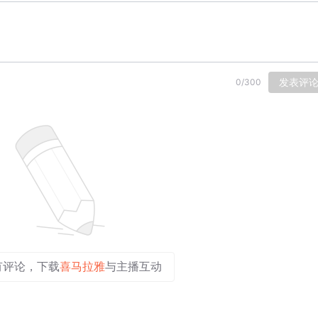
发表评
0
/
300
有评论，下载
喜马拉雅
与主播互动