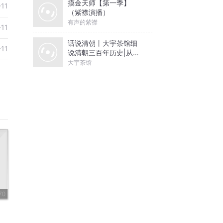
摸金天师【第一季】
-11
（紫襟演播）
有声的紫襟
-11
话说清朝丨大宇茶馆细
-11
说清朝三百年历史|从努
尔哈赤到末代皇帝溥仪|
大宇茶馆
康熙雍正乾隆
70