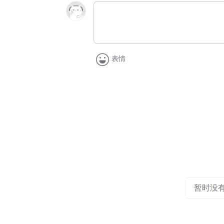
表情
暂时没