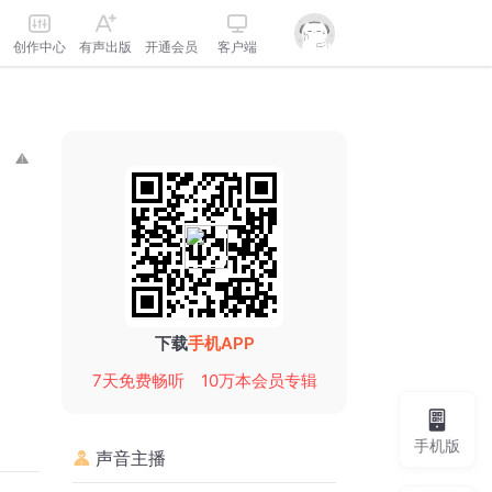
创作中心
有声出版
开通会员
客户端
下载
手机APP
7天免费畅听
10万本会员专辑
手机版
声音主播