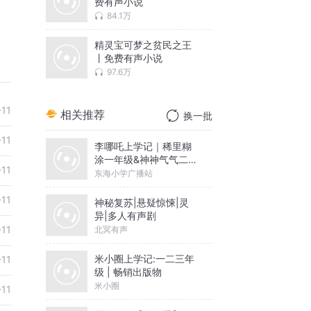
费有声小说
84.1万
精灵宝可梦之贫民之王
丨免费有声小说
97.6万
-11
相关推荐
换一批
-11
李哪吒上学记｜稀里糊
涂一年级&神神气气二年
-11
级
东海小学广播站
-11
神秘复苏|悬疑惊悚|灵
异|多人有声剧
-11
北冥有声
米小圈上学记:一二三年
-11
级 | 畅销出版物
米小圈
-11