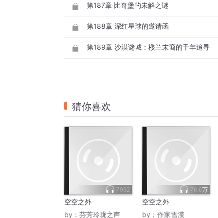
第187章 比奇堡的未解之谜
第188章 深红星球的邀请函
第189章 沙漠谜城：楼兰末裔的千年追寻
猜你喜欢
7932
76.6万
空空之外
空空之外
by：
芬芳玲珑之声
by：
作家雪漠