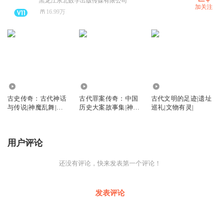
黑龙江东北数字出版传媒有限公司
加关注
16.99万
79
5
30
古史传奇：古代神话
古代罪案传奇：中国
古代文明的足迹|遗址
与传说|神魔乱舞|英
历史大案故事集|神探
巡礼|文物有灵|
雄创世 |
对决
用户评论
还没有评论，快来发表第一个评论！
发表评论