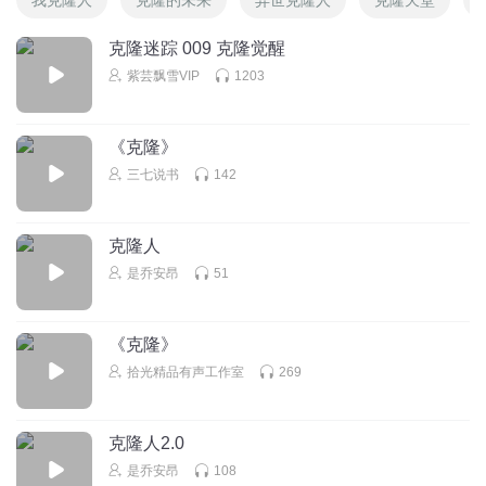
克隆迷踪 009 克隆觉醒
紫芸飘雪VIP
1203
《克隆》
三七说书
142
克隆人
是乔安昂
51
《克隆》
拾光精品有声工作室
269
克隆人2.0
是乔安昂
108