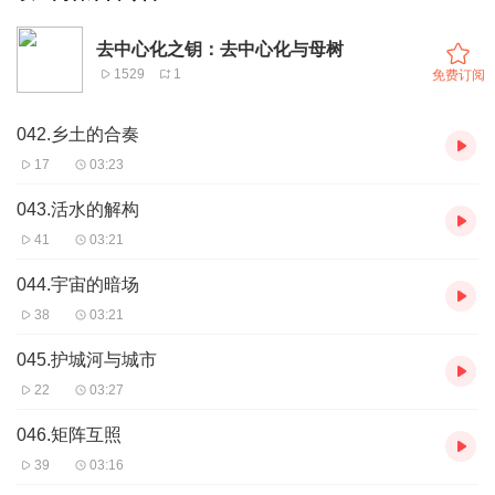
去中心化之钥：去中心化与母树
1529
1
免费订阅
042.乡土的合奏
17
03:23
043.活水的解构
41
03:21
044.宇宙的暗场
38
03:21
045.护城河与城市
22
03:27
046.矩阵互照
39
03:16