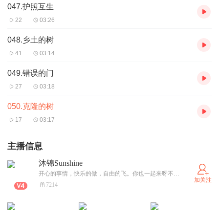
047.护照互生
22
03:26
048.乡土的树
41
03:14
049.错误的门
27
03:18
050.克隆的树
17
03:17
主播信息
沐锦Sunshine
开心的事情，快乐的做，自由的飞。你也一起来呀不定义，不设限。在这里，每个人都是独一无二的自己。没有哪一种风格可以定义我，年轻需要千姿百态。
加关注
7214