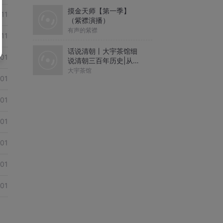
摸金天师【第一季】
-11
（紫襟演播）
有声的紫襟
-11
话说清朝丨大宇茶馆细
01
说清朝三百年历史|从努
尔哈赤到末代皇帝溥仪|
大宇茶馆
01
康熙雍正乾隆
01
01
01
01
01