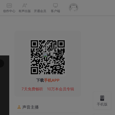
创作中心
有声出版
开通会员
客户端
下载
手机APP
7天免费畅听
10万本会员专辑
手机版
声音主播