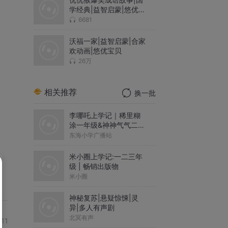
学经典|益智启蒙|悠优宝
贝
6681
沃福一家|益智启蒙|合家
欢动画|悠优宝贝
26万
相关推荐
换一批
李哪吒上学记｜稀里糊
涂一年级&神神气气二年
级
东海小学广播站
米小圈上学记:一二三年
级 | 畅销出版物
米小圈
神秘复苏|悬疑惊悚|灵
异|多人有声剧
北冥有声
-11