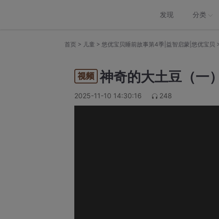
发现
分类
>
>
首页
儿童
悠优宝贝睡前故事第4季|益智启蒙|悠优宝贝
神奇的大土豆（一）
2025-11-10 14:30:16
248