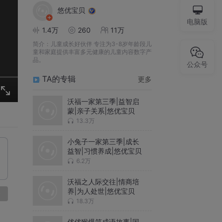
悠优宝贝
电脑版
1.4万
260
11万
简介：
儿童成长好伙伴 专注为3-8岁年龄段儿
童和家庭提供丰富多元健康的儿童内容数字产
品。
公众号
TA的专辑
更多
沃福一家第三季|益智启
蒙|亲子关系|悠优宝贝
13.3万
小兔子一家第三季|成长
益智|习惯养成|悠优宝贝
6.2万
沃福之人际交往|情商培
养|为人处世|悠优宝贝
论
18.3万
优优猴爆笑成语故事|国