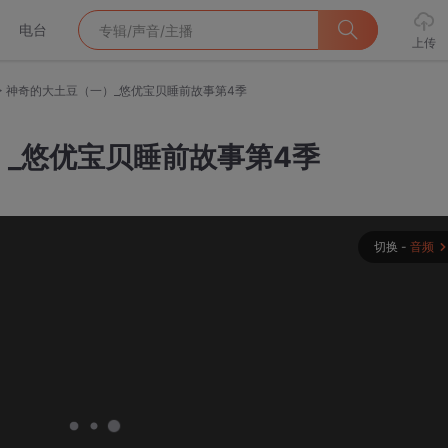
电台
上传
>
神奇的大土豆（一）_悠优宝贝睡前故事第4季
_悠优宝贝睡前故事第4季
切换 -
音频