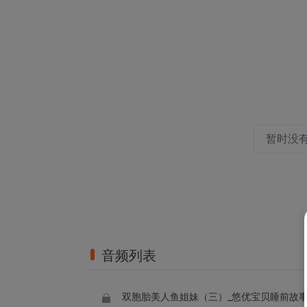
暂时没
音频列表
双胞胎美人鱼姐妹（三）_悠优宝贝睡前故事