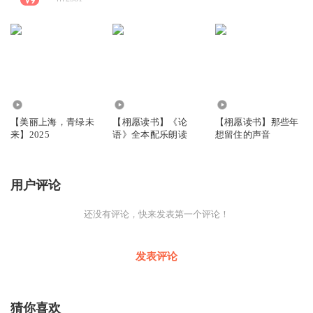
575
562
4.85万
【美丽上海，青绿未
【栩愿读书】《论
【栩愿读书】那些年
来】2025
语》全本配乐朗读
想留住的声音
用户评论
还没有评论，快来发表第一个评论！
发表评论
猜你喜欢