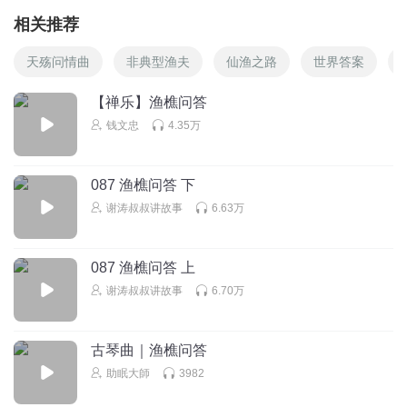
相关推荐
天殇问情曲
非典型渔夫
仙渔之路
世界答案
【禅乐】渔樵问答
钱文忠
4.35万
087 渔樵问答 下
谢涛叔叔讲故事
6.63万
087 渔樵问答 上
谢涛叔叔讲故事
6.70万
古琴曲｜渔樵问答
助眠大師
3982