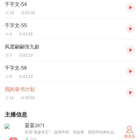
千字文-54
10
02:34
千字文-55
4
01:56
风度翩翩张九龄
5
02:10
千字文-56
5
02:13
我的录书计划
11
02:54
主播信息
晏晏2871
所谓“童蒙养正”，我用声音、用故事、用国学经典作品，引领孩童成长，修心养性。 我也用故事给成年人提供心灵栖息地。
加关注
4569