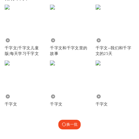
3.43万
7127
6858
千字文|千字文儿童
千字文和千字文里的
千字文--我们和千字
版|每天学习千字文
故事
文的25天
587
1190
591
千字文
千字文
千字文
换一批