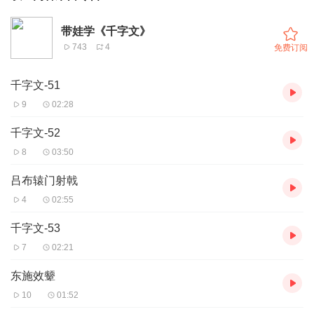
带娃学《千字文》
743
4
免费订阅
千字文-51
9
02:28
千字文-52
8
03:50
吕布辕门射戟
4
02:55
千字文-53
7
02:21
东施效颦
10
01:52