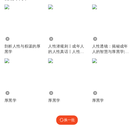
1.17万
1604.49万
1.04万
剖析人性与权谋的厚
人性潜规则丨成年人
人性透镜：揭秘成年
黑学
的人性真话丨人性真
人的智慧与厚黑学|透
相丨厚黑学
视人性
474
2.33万
1.06万
厚黑学
厚黑学
厚黑学
换一批