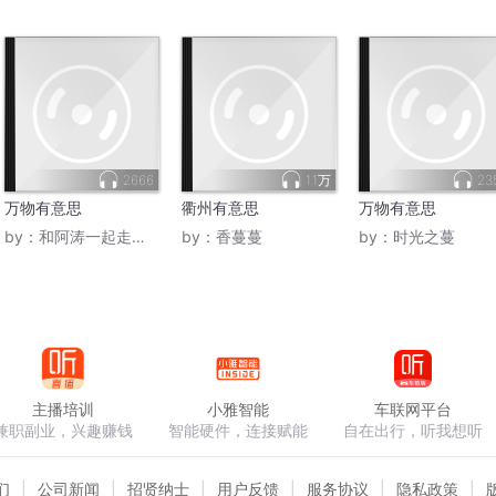
2666
1.1万
23
万物有意思
衢州有意思
万物有意思
by：
和阿涛一起走进历史
by：
香蔓蔓
by：
时光之蔓
主播培训
小雅智能
车联网平台
兼职副业，兴趣赚钱
智能硬件，连接赋能
自在出行，听我想听
们
公司新闻
招贤纳士
用户反馈
服务协议
隐私政策