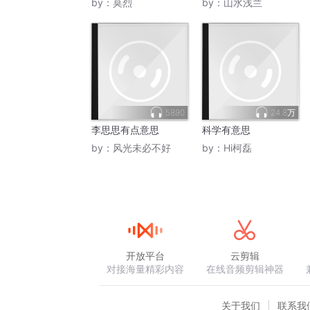
by：
莫烈
by：
山水浅兰
5890
24.8万
李思思有点意思
科学有意思
by：
风光未必不好
by：
Hi柯磊
开放平台
云剪辑
对接海量精彩内容
在线音频剪辑神器
关于我们
联系我