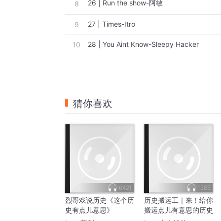
26 | Run the show-阿敏
8
27 | Times-Itro
9
28 | You Aint Know-Sleepy Hacker
10
猜你喜欢
6421
1286
烈哥戏说历史《这个历
历史搬运工｜来！给你
史有点儿意思》
搬运点儿有意思的历史