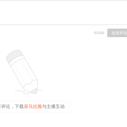
发表评
0
/
300
有评论，下载
喜马拉雅
与主播互动