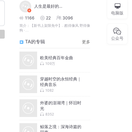
人生是最好的修行
电脑版
1166
22
3096
简介：
【新书上架限免中】. .酷得像风 野得像
狗 · . .
论
公众号
TA的专辑
更多
欧美经典百年金曲
109万
穿越时空的永恒经典｜
经典音乐
1082
外婆的澎湖湾｜怀旧时
光
8352
鲸落之境：深海诗篇的