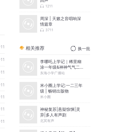
回声
1211
周深 | 天籁之音唱响深
情篇章
3711
-11
相关推荐
换一批
-11
李哪吒上学记｜稀里糊
涂一年级&神神气气二年
-11
级
东海小学广播站
-11
米小圈上学记:一二三年
级 | 畅销出版物
-11
米小圈
-11
神秘复苏|悬疑惊悚|灵
异|多人有声剧
北冥有声
-11