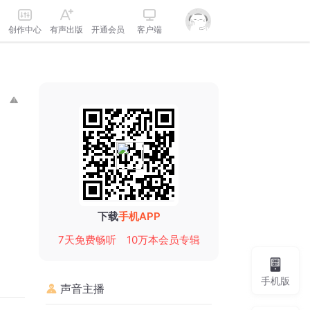
创作中心
有声出版
开通会员
客户端
下载
手机APP
7天免费畅听
10万本会员专辑
手机版
声音主播