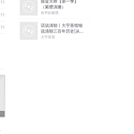
摸金天师【第一季】
-11
（紫襟演播）
有声的紫襟
-11
话说清朝丨大宇茶馆细
-11
说清朝三百年历史|从努
尔哈赤到末代皇帝溥仪|
大宇茶馆
康熙雍正乾隆
74