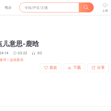
电台
上传
有点儿意思-鹿晗
24:14
03:22
93
脉冲｜运动音乐
喜欢
下载
分享