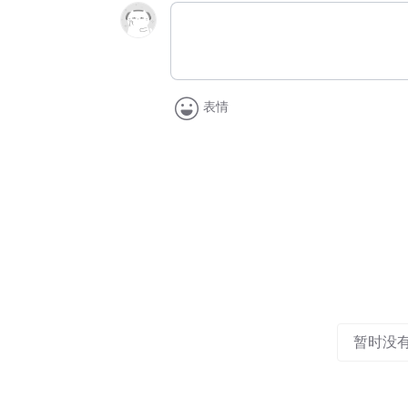
表情
暂时没