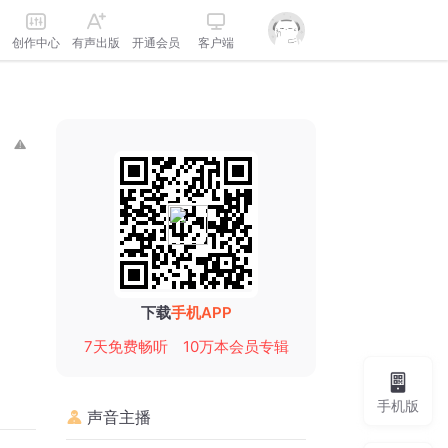
创作中心
有声出版
开通会员
客户端
下载
手机APP
7天免费畅听
10万本会员专辑
手机版
声音主播