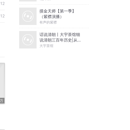
-12
摸金天师【第一季】
-12
（紫襟演播）
有声的紫襟
话说清朝丨大宇茶馆细
说清朝三百年历史|从努
尔哈赤到末代皇帝溥仪|
大宇茶馆
康熙雍正乾隆
4万