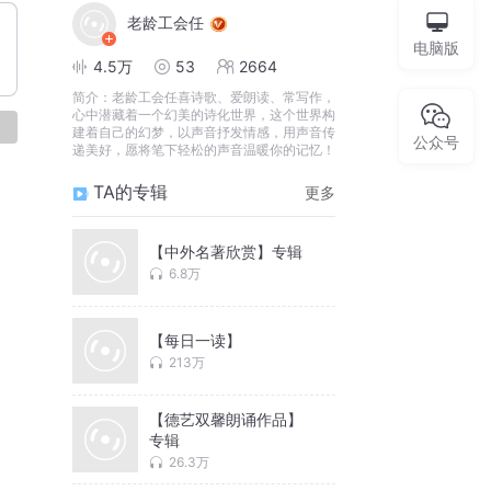
老龄工会任
电脑版
4.5万
53
2664
简介：
老龄工会任喜诗歌、爱朗读、常写作，
心中潜藏着一个幻美的诗化世界，这个世界构
论
建着自己的幻梦，以声音抒发情感，用声音传
公众号
递美好，愿将笔下轻松的声音温暖你的记忆！
TA的专辑
更多
【中外名著欣赏】专辑
6.8万
【每日一读】
213万
【德艺双馨朗诵作品】
专辑
26.3万