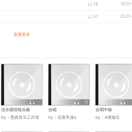
2023
18
2023
57
查看更多
141
1.3万
2.
弦乐团排练乐曲
合唱
合唱中级
by：
恩典音乐工作室
by：
花香常漫a
by：
A调逸弦