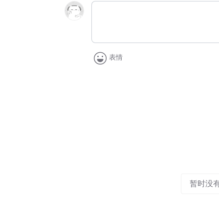
表情
暂时没