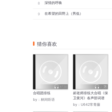
深情的呼唤
8
在希望的田野上（男低）
9
猜你喜欢
4738
2.1万
合唱团排练
郝老师排练大合唱《保
卫黄河》各声部词谱
by：
林间听语
by：
U642常青藤