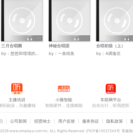
2198
2202
三月合唱團
神秘合唱团
合唱初级（上）
by：
悠悠和壇壇的爸爸
by：
一条纸鱼
by：
A调逸弦
主播培训
小雅智能
车联网平台
兼职副业，兴趣赚钱
智能硬件，连接赋能
自在出行，听我想听
们
公司新闻
招贤纳士
用户反馈
服务协议
隐私政策
2026
www.ximalaya.com lnc. ALL Rights Reserved
沪ICP备13027243号
客服热线