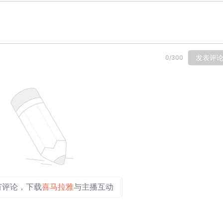
发表评
0
/
300
有评论，下载
喜马拉雅
与主播互动