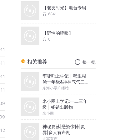
【老友时光】电台专辑
6841
【野性的呼唤】
0
-11
相关推荐
换一批
-11
李哪吒上学记｜稀里糊
-11
涂一年级&神神气气二年
级
东海小学广播站
-11
米小圈上学记:一二三年
09
级 | 畅销出版物
米小圈
09
神秘复苏|悬疑惊悚|灵
-12
异|多人有声剧
北冥有声