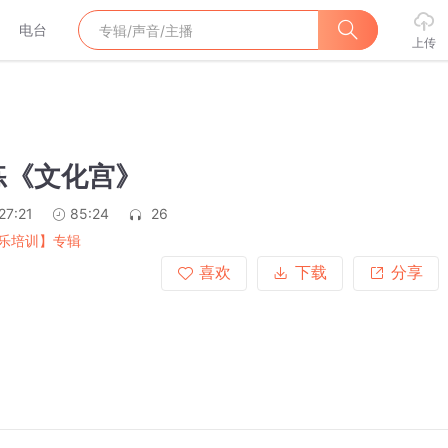
电台
上传
》
练《文化宫》
27:21
85:24
26
乐培训】专辑
喜欢
下载
分享