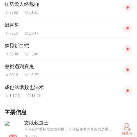
仗势欺人终戴枷
7782
14:25
摄青鬼
7315
13:47
赵晃斩白蛇
6630
11:40
舍粥遇到真鬼
8013
12:33
成也法术败也法术
1.12万
11:47
主播信息
文以载道士
喜马有声书月度优质主播；喜马新评书大赛百强选手；有声书作品四十余部，其中单播、主述二十余部，喜马上架作品《官场之风起云涌》、《抗战雄心》、《绝世赘婿》、《亡灵笔记》等；播客作品2部：《民间故事》、《猫爸哄睡啦》
加关注
7.39万