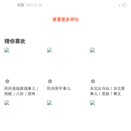
回复
2025-11-20
1
查看更多评论
猜你喜欢
36.48万
6240
171.98万
民间悬疑蹊跷事儿｜
民间邪乎事儿
东北出马仙丨东北看
助眠｜八卦｜猎奇｜
事儿丨悬疑丨爽文丨
劝人向善
民间故事