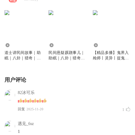
19.42万
36.48万
2.75万
道士讲民间故事｜助
民间悬疑蹊跷事儿｜
【精品多播】鬼界入
眠｜八卦｜猎奇｜劝
助眠｜八卦｜猎奇｜
殓师丨灵异丨捉鬼丨
善
劝人向善
悬疑
用户评论
82冰可乐
回复
2025-11-20
1
遇见_6sz
1