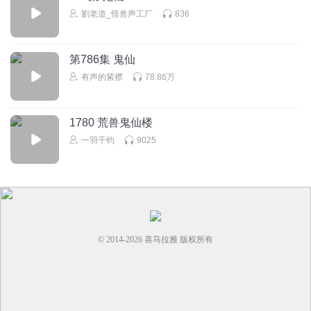
劉老道_怪兽声工厂
836
第786集 鬼仙
有声的紫襟
78.86万
1780 荒兽鬼仙楼
一羽千钧
9025
© 2014-
2026
喜马拉雅 版权所有