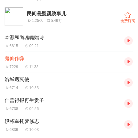
民间悬疑蹊跷事儿
1.25亿
5.49万
免费订阅
本源和尚魂魄赠诗
6615
09:21
鬼仙作弊
7229
11:38
洛城遇冥使
6714
10:33
仁善得报再生贵子
6738
09:56
段将军托梦修志
6839
10:03