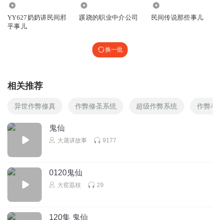
1679
196
5828
YY627奶奶讲民间邪
蹊跷的职业中介公司
民间传说那些事儿
乎事儿
换一批
相关推荐
异世作弊修真
作弊修圣系统
超级作弊系统
作弊者
鬼仙
大晟讲故事
9177
0120鬼仙
大窑荔枝
29
120集 鬼仙