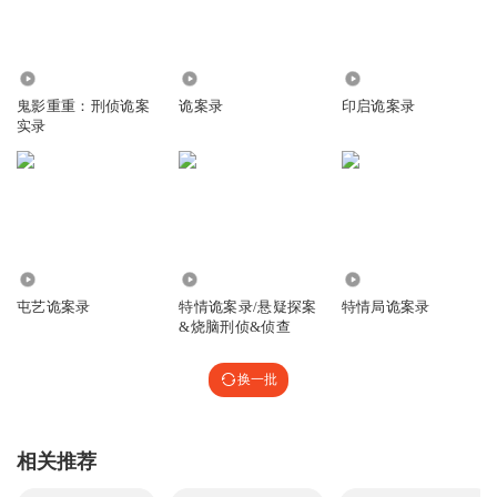
蹉跎岁月浮华一生
怎么电脑PC版 无法查看评论
1.54万
789
6064
回复
2025-11-18
2
鬼影重重：刑侦诡案
诡案录
印启诡案录
实录
1336
6166
2954
屯艺诡案录
特情诡案录/悬疑探案
特情局诡案录
&烧脑刑侦&侦查
换一批
相关推荐