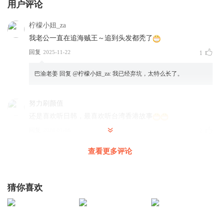
用户评论
柠檬小妞_za
我老公一直在追海贼王～追到头发都秃了
回复
2025-11-22
1
巴渝老姜
回复 @
柠檬小妞_za
:
我已经弃坑，太特么长了。
努力刷颜值
还是喜欢听日韩，最喜欢听台湾香港故事
回复
2026-01-08
2
查看更多评论
巴渝老姜
回复 @
努力刷颜值
:
最近可以多讲几个。
呀呀叔叔
猜你喜欢
继续收听追起来
回复
2025-11-15
1