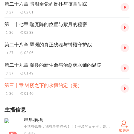
第二十六章 暗阁余党的反扑与孩童失踪
27
02:01
第二十七章 噬魔阵的位置与紫月的秘密
36
02:33
第二十八章 墨渊的真正残魂与钟楼守护战
27
02:06
第二十九章 阁楼的新生命与治愈药水铺的温暖
37
01:49
第三十章 钟楼之下的永恒约定（完）
36
01:40
主播信息
星星抱抱
小猪有佩奇，我有星星抱抱！！！平淡的日子里，是不是少些酸甜苦辣咸呢，来听听我为你展开的故事吧，书中自有颜如玉，书中自有黄金屋，让我来陪伴大家，看山河，品人生，星星抱抱在喜马拉雅等你哦！！！
加关注
4412