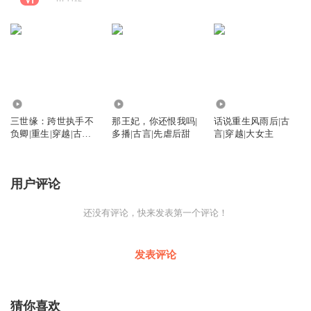
134
705
4977
三世缘：跨世执手不
那王妃，你还恨我吗|
话说重生风雨后|古
负卿|重生|穿越|古言|
多播|古言|先虐后甜
言|穿越|大女主
现言|权谋|复仇|爽文
用户评论
还没有评论，快来发表第一个评论！
发表评论
猜你喜欢