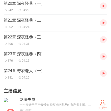
第20章 深夜怪巷（一）
942
04:29
第21章 深夜怪巷（二）
902
04:24
第22章 深夜怪巷（三）
896
04:31
第23章 深夜怪巷（四）
876
04:15
第24章 寿衣老人（一）
881
04:16
主播信息
龙腾书屋
一个痴迷于用声音带你探索神秘世界的有声书主播。无论是暗夜里的离奇案件、尘封已久的古老传说，还是那些口耳相传的乡野秘闻，我都会用沉浸式的演绎，为你揭开迷雾背后的真相。
加关注
1.06万