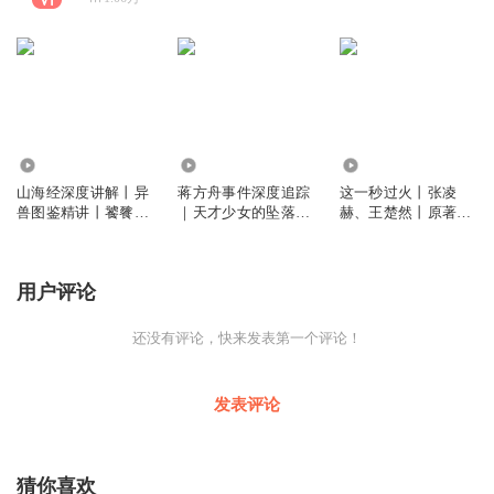
7.53万
4.69万
8.43万
山海经深度讲解丨异
蒋方舟事件深度追踪
这一秒过火丨张凌
兽图鉴精讲丨饕餮，
｜天才少女的坠落与
赫、王楚然丨原著剧
穷奇，麒麟
学术公信力
版双文本深度解读
用户评论
还没有评论，快来发表第一个评论！
发表评论
猜你喜欢