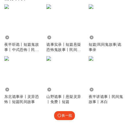
14.35万
10.38万
2639
夜半听诡丨短篇鬼故
诡事实录丨短篇悬疑
短篇|民间鬼故事|诡
事丨中式恐怖丨民间
恐怖鬼故事丨民间故
事录
诡事丨胆小勿入
事
35.04万
5900
59.05万
东北诡事录丨灵异恐
山野诡事丨悬疑灵异
夜半讲诡事丨民间鬼
怖丨短篇民间故事
丨免费丨短篇
故事丨木白
换一批