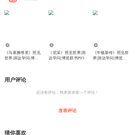
1044
951
1412
《马基雅维里》照见
《尼采》照见世界|洞
《牛顿新传》照见世
世界|洞达学问|博览
达学问|博览群书P95
界|洞达学问|博览群
群书P97
书P94
用户评论
还没有评论，快来发表第一个评论！
发表评论
猜你喜欢