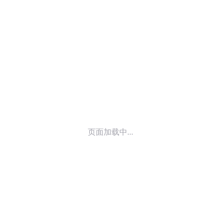
© 2014-
2025
喜马拉雅 版权所有
页面加载中...