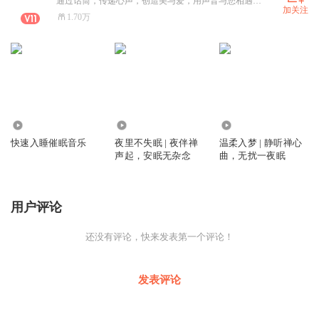
通过话筒，传递心声，创造美与爱，用声音与您相遇！一位爱讲故事的姑娘。
加关注
1.70万
82.36万
2328
824
快速入睡催眠音乐
夜里不失眠 | 夜伴禅
温柔入梦 | 静听禅心
声起，安眠无杂念
曲，无扰一夜眠
用户评论
还没有评论，快来发表第一个评论！
发表评论