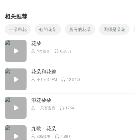
相关推荐
一朵白花
心的花朵
所有的花朵
国师是朵花
花朵
mfc百合
6.20万
花朵和花瓣
小月姐姐FM
12.54万
浪花朵朵
一只百变鹿
1754
九歌：花朵
365读书
4.86万