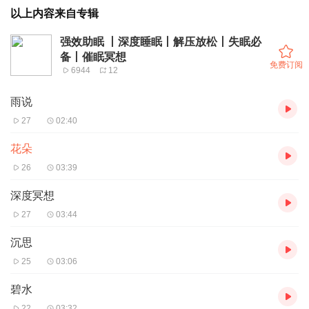
以上内容来自专辑
强效助眠 丨深度睡眠丨解压放松丨失眠必
备丨催眠冥想
免费订阅
6944
12
雨说
27
02:40
花朵
26
03:39
深度冥想
27
03:44
沉思
25
03:06
碧水
22
03:32