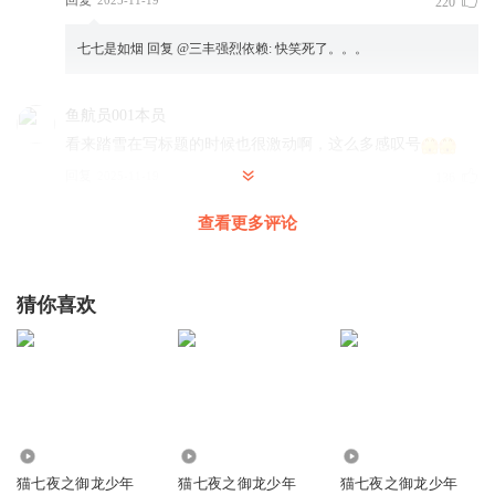
220
七七是如烟
回复 @
三丰强烈依赖
:
快笑死了。。。
鱼航员001本员
看来踏雪在写标题的时候也很激动啊，这么多感叹号
回复
2025-11-19
136
查看更多评论
莞婉溪
回复 @
鱼航员001本员
:
作者写标题时也会激动哟~
苍夜少主最奇葩
猜你喜欢
以前的猫七夜叫成《猫七夜之魔龙重生》，现在这词竟在题
目上！踏雪抄袭踏雪！可耻！
回复
2025-11-19
134
偶是淼音_潇洒哥
回复 @
苍夜少主最奇葩
:
疑似鲁迅抄袭周树人
871
8107
3.20万
猫七夜之御龙少年
猫七夜之御龙少年
猫七夜之御龙少年
鱼航员多粉兔罐罐