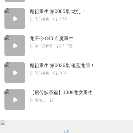
回复
2025-11-19
42
魔祖重生 第0085集 龙徒！
月揽世间
回复 @
奇喵村长
:
对
飞鸟袅袅
2065
小克为什么要完结
龙王令 843 血魔重生
我来晚了，学校爆发流感了，呃～
掌中云听书
7.17万
回复
2025-11-19
31
凌小柒没名字
回复 @
小克为什么要完结
:
我是五四班五三已经中招
魔祖重生 第0026集 银蓝龙眼！
了了停课中
飞鸟袅袅
3132
七七是如烟
【后传妖圣篇】1309龙女重生
七夜！怎么有刀子？？？
聊泡儿
111
回复
2025-11-19
27
鱼航员猫秋夜丶推七夜
回复 @
七七是如烟
:
踏雪送的