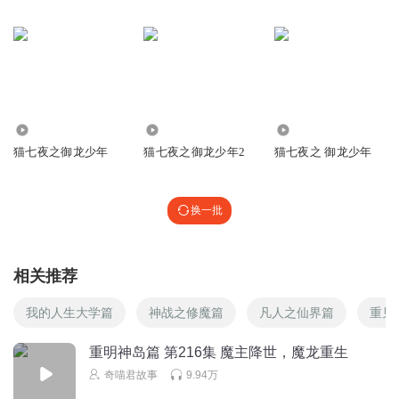
这句话运用了反复的修辞手法，生动形象地表达了众人的惊
叹之情
回复
2025-11-19
61
鱼航员多粉兔罐罐
回复 @
鱼航员多粉兔罐罐
:
他手中的剑不仅劈砍
着苍穹，也劈砍着我的心，行，刀子你放马过来吧（爆哭）
5.19万
1.94万
2.92万
猫七夜之御龙少年
猫七夜之御龙少年2
猫七夜之 御龙少年
不愿留遗憾
重要的事情说三遍：魔龙重生！魔龙重生！魔龙重
换一批
生！！！！！！！！
回复
2025-11-19
58
相关推荐
猫七夜的钢琴曲
回复 @
不愿留遗憾
:
小脚一翘，本鱼航员驾到！ 七
夜！我的月票都给你！ 七夜！我的月票都给你！
我的人生大学篇
神战之修魔篇
凡人之仙界篇
重见
重明神岛篇 第216集 魔主降世，魔龙重生
奇喵村长
奇喵君故事
9.94万
《视频不能P图》踏雪这是猎奇视频看多了吧？