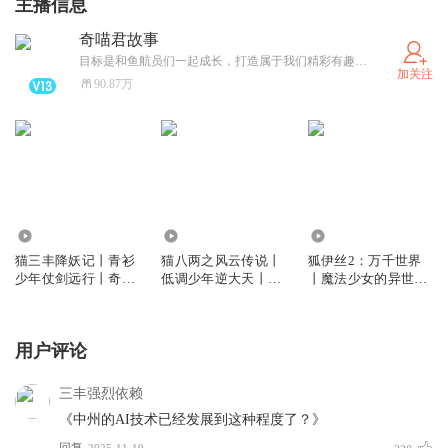
主播信息
奇喵君故事
目标是和鱼航员们一起成长，打造属于我们精彩有趣的“奇喵宇宙”！（可关注同名卫星公众号和小红薯）
加关注
90.87万
4437.15万
1.23亿
255.79万
猫三丰降妖记丨青衫
猫八两之风云传说丨
狐伊丝2：万千世界
少年仗剑远行丨奇喵
低调少年逆大天丨奇
丨魔法少女的异世之
宇宙
喵宇宙
旅丨奇喵宇宙
用户评论
三丰强烈依赖
《中州的AI技术已经发展到这种程度了？》
回复
2025-11-19