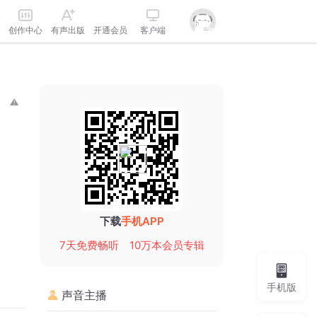
创作中心
有声出版
开通会员
客户端
下载
手机APP
7天免费畅听
10万本会员专辑
手机版
声音主播