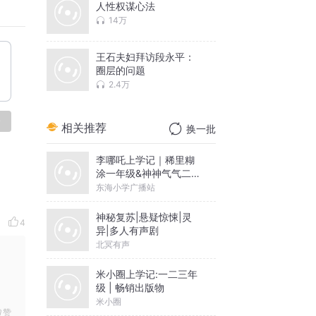
人性权谋心法
14万
王石夫妇拜访段永平：
圈层的问题
2.4万
论
相关推荐
换一批
李哪吒上学记｜稀里糊
涂一年级&神神气气二年
级
东海小学广播站
神秘复苏|悬疑惊悚|灵
4
异|多人有声剧
北冥有声
米小圈上学记:一二三年
级 | 畅销出版物
米小圈
赞