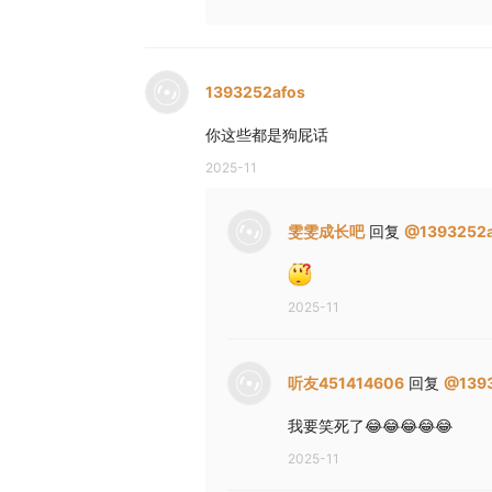
1393252afos
你这些都是狗屁话
2025-11
雯雯成长吧
回复
@
1393252
2025-11
听友451414606
回复
@
139
我要笑死了😂😂😂😂😂
2025-11