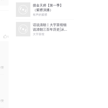
摸金天师【第一季】
（紫襟演播）
有声的紫襟
话说清朝丨大宇茶馆细
说清朝三百年历史|从努
尔哈赤到末代皇帝溥仪|
大宇茶馆
1
康熙雍正乾隆
赞
赞