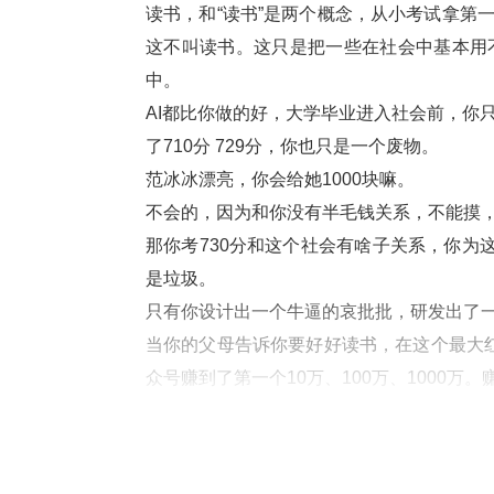
读书，和“读书”是两个概念，从小考试拿第
这不叫读书。这只是把一些在社会中基本用
中。
AI
都比你做的好，大学毕业进入社会前，你
了
710
分
 729
分，你也只是一个废物。
范冰冰漂亮，你会给她
1000
块嘛。
不会的，因为和你没有半毛钱关系，不能摸
那你考
730
分和这个社会有啥子关系，你为
是垃圾。
只有你设计出一个牛逼的哀批批，研发出了一
当你的父母告诉你要好好读书，在这个最大红
众号赚到了第一个
10
万、
100
万、
1000
万。
无数年轻人的美好青春，数代人的似水年华，
的悲哀呀。