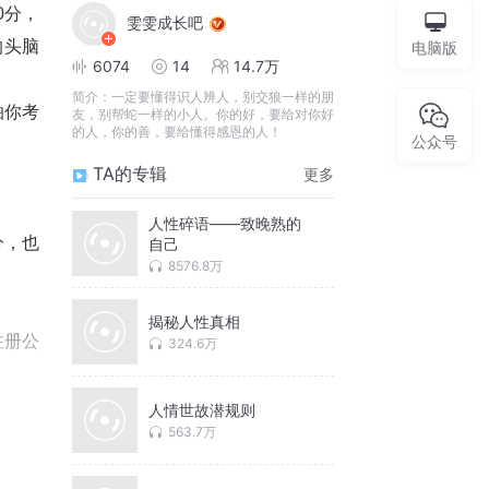
0
分，
雯雯成长吧
的头脑
电脑版
6074
14
14.7万
简介：
一定要懂得识人辨人，别交狼一样的朋
怕你考
友，别帮蛇一样的小人。你的好，要给对你好
的人，你的善，要给懂得感恩的人！
公众号
TA的专辑
更多
人性碎语——致晚熟的
分，也
自己
8576.8万
揭秘人性真相
注册公
324.6万
，民族
人情世故潜规则
563.7万