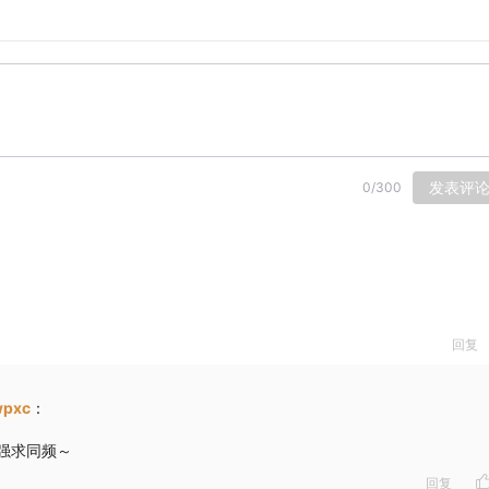
发表评
0
/
300
回复
wpxc
：
强求同频～
回复