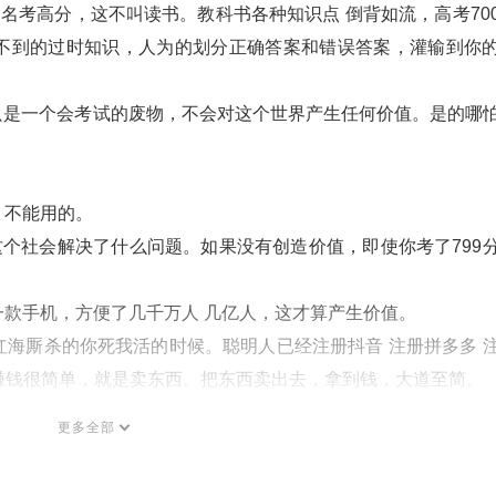
一名考高分，这不叫读书。教科书各种知识点 倒背如流，高考
70
不到的过时知识，人为的划分正确答案和错误答案，灌输到你
只是一个会考试的废物，不会对这个世界产生任何价值。是的哪
，不能用的。
这个社会解决了什么问题。如果没有创造价值，即使你考了
799
款手机，方便了几千万人 几亿人，这才算产生价值。
海厮杀的你死我活的时候。聪明人已经注册抖音 注册拼多多 
赚钱很简单，就是卖东西。把东西卖出去，拿到钱，大道至简。
全浪费在做题 背书 各种考试考证上。哎，这三点一线的校园
更多全部