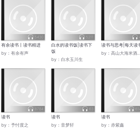
5430
5211
有余读书丨读书精进
白水的读书饭|读书下
读书与思考|每天读
饭
by：
有余有声
by：
高山大海米酒读书笔记
by：
白水玉川生
8784
63
61
读书
读书
读书
by：
予忖度之
by：
音梦轩
by：
赤紫鑫