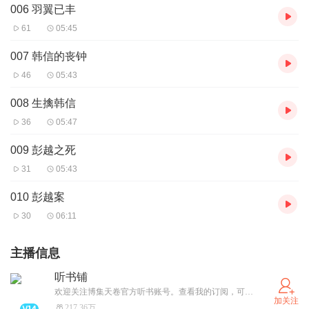
006 羽翼已丰
61
05:45
007 韩信的丧钟
46
05:43
008 生擒韩信
36
05:47
009 彭越之死
31
05:43
010 彭越案
30
06:11
主播信息
听书铺
欢迎关注博集天卷官方听书账号。查看我的订阅，可以收听博集天卷出版的正版畅销书（《断舍离》《偷影子的人》《十宗罪》《大圆满前行》《人间失格》....)。查看我的动态，看博集天卷新书信息。查看我的橱窗，可以一键购买博集天卷出版的正版图书。
加关注
217.36万