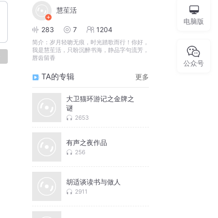
慧苼活
电脑版
283
7
1204
简介：
岁月轻吻无痕，时光踏歌而行！你好，
我是慧苼活，只盼沉醉书海，静品字句流芳，
论
唇齿留香
公众号
TA的专辑
更多
大卫猫环游记之金牌之
谜
2653
有声之夜作品
256
胡适谈读书与做人
2911