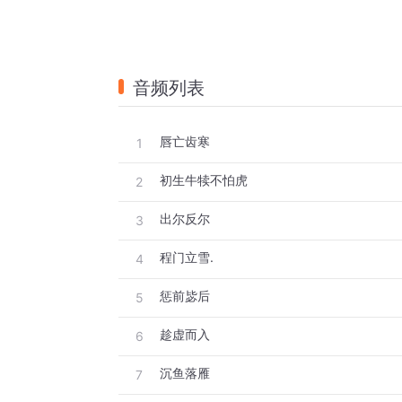
音频列表
唇亡齿寒
1
初生牛犊不怕虎
2
出尔反尔
3
程门立雪.
4
惩前毖后
5
趁虚而入
6
沉鱼落雁
7