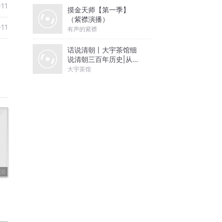
-11
摸金天师【第一季】
（紫襟演播）
-11
有声的紫襟
话说清朝丨大宇茶馆细
说清朝三百年历史|从努
尔哈赤到末代皇帝溥仪|
大宇茶馆
康熙雍正乾隆
06