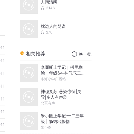
人间清醒
3146
枕边人的阴谋
270
-11
相关推荐
换一批
-11
李哪吒上学记｜稀里糊
涂一年级&神神气气二年
-11
级
东海小学广播站
-11
神秘复苏|悬疑惊悚|灵
异|多人有声剧
-11
北冥有声
-11
米小圈上学记:一二三年
级 | 畅销出版物
-11
米小圈