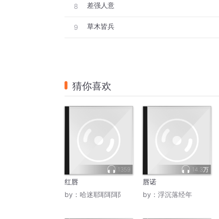
差强人意
8
草木皆兵
9
猜你喜欢
1359
14.3万
红唇
唇诺
by：
哈迷耶耶耶耶
by：
浮沉落经年