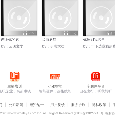
2959
5.5万
恋上你的唇
齿白唇红
你压到我唇角
by：
云阅文学
by：
子书大壮
by：
年下选我我超
主播培训
小雅智能
车联网平台
兼职副业，兴趣赚钱
智能硬件，连接赋能
自在出行，听我想听
们
公司新闻
招贤纳士
用户反馈
服务协议
隐私政策
2026
www.ximalaya.com lnc. ALL Rights Reserved
沪ICP备13027243号
客服热线