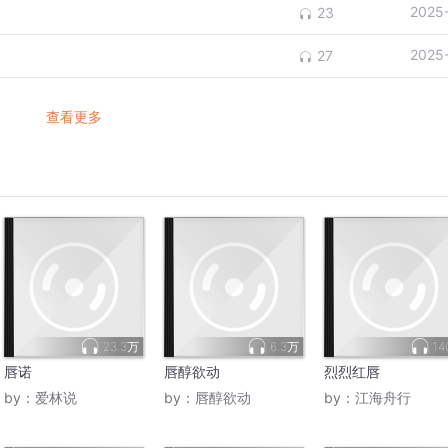
2025
23
2025
27
查看更多
23.3万
6.3万
14
唇诺
唇醇欲动
烈烈红唇
by：
爱林说
by：
唇醇欲动
by：
江海舟行