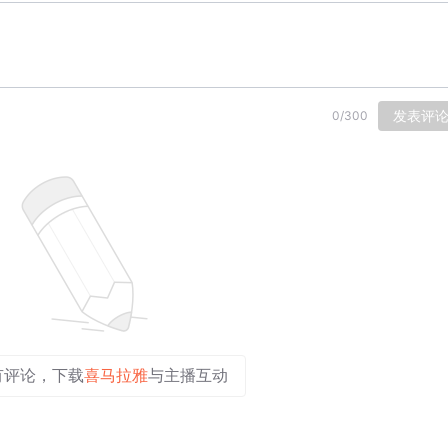
发表评
0
/
300
有评论，下载
喜马拉雅
与主播互动