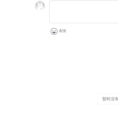
表情
暂时没