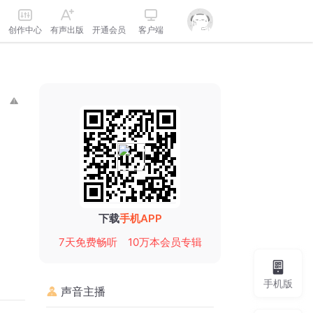
创作中心
有声出版
开通会员
客户端
下载
手机APP
7天免费畅听
10万本会员专辑
手机版
声音主播