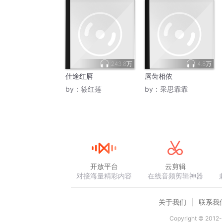
243.8万
4.8万
仕途红唇
唇齿相依
by：
筱红莲
by：
采思霏霏
开放平台
云剪辑
对接海量精彩内容
在线音频剪辑神器
关于我们
联系我
Copyright © 2012-