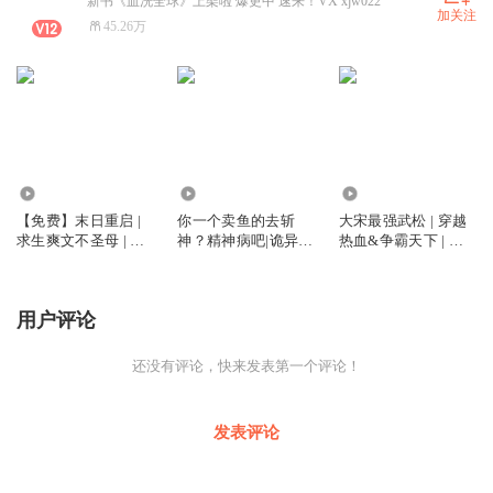
新书《血洗全球》上架啦 爆更中 速来！VX xjw022
加关注
45.26万
6.51万
306.22万
599.05万
【免费】末日重启 |
你一个卖鱼的去斩
大宋最强武松 | 穿越
求生爽文不圣母 | 多
神？精神病吧|诡异难
热血&争霸天下 | 多
人有声剧
杀|爆笑灵异|无敌爽
人有声剧
文|多人有声剧
用户评论
还没有评论，快来发表第一个评论！
发表评论