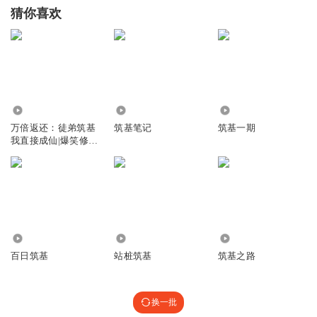
猜你喜欢
3578.39万
2.13万
3.04万
万倍返还：徒弟筑基
筑基笔记
筑基一期
我直接成仙|爆笑修
仙|风凌北
46
147
1.57万
百日筑基
站桩筑基
筑基之路
换一批