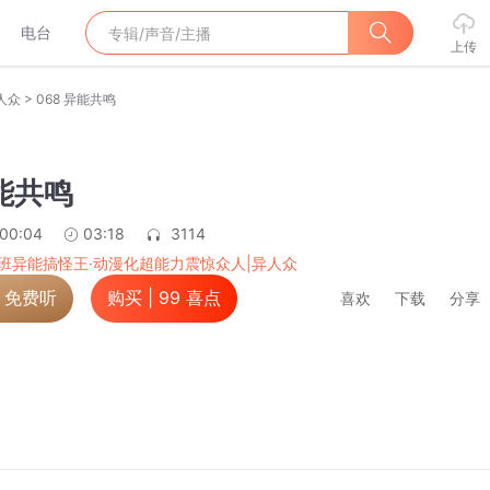
电台
上传
>
人众
068 异能共鸣
异能共鸣
:00:04
03:18
3114
班异能搞怪王·动漫化超能力震惊众人|异人众
，免费听
购买 |
99
喜点
喜欢
下载
分享