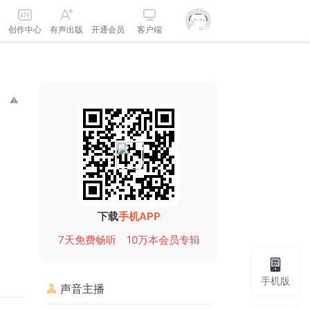
创作中心
有声出版
开通会员
客户端
下载
手机APP
7天免费畅听
10万本会员专辑
手机版
声音主播