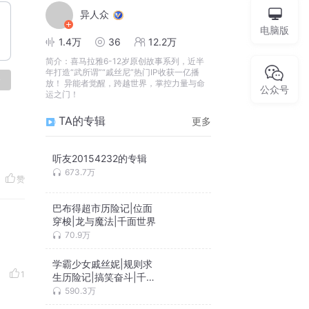
异人众
电脑版
1.4万
36
12.2万
简介：
喜马拉雅6-12岁原创故事系列，近半
年打造“武所谓”“戚丝尼”热门IP收获一亿播
论
放！ 异能者觉醒，跨越世界，掌控力量与命
公众号
运之门！
TA的专辑
更多
听友20154232的专辑
673.7万
赞
巴布得超市历险记|位面
穿梭|龙与魔法|千面世界
70.9万
学霸少女戚丝妮|规则求
1
生历险记|搞笑奋斗|千面
世界
590.3万