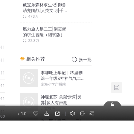
戚宝乐森林求生记|御兽
萌宠团战|人类文明|千面
世界
473万
愿力旅人易二三|倒霉蛋
的求生冒险（测试版）
22.3万
-11
相关推荐
换一批
-11
李哪吒上学记｜稀里糊
-11
涂一年级&神神气气二年
级
东海小学广播站
-11
神秘复苏|悬疑惊悚|灵
-11
异|多人有声剧
北冥有声
-11
x
1.0
:00
米小圈上学记:一二三年
-11
级 | 畅销出版物
米小圈