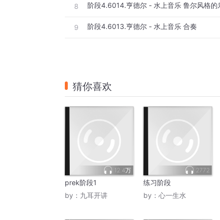
阶段4.6014.亨德尔 - 水上音乐 鲁尔风格
8
阶段4.6013.亨德尔 - 水上音乐 合奏
9
猜你喜欢
12.4万
2772
prek阶段1
练习阶段
by：
九耳开讲
by：
心一生水