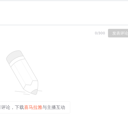
发表评
0
/
300
有评论，下载
喜马拉雅
与主播互动