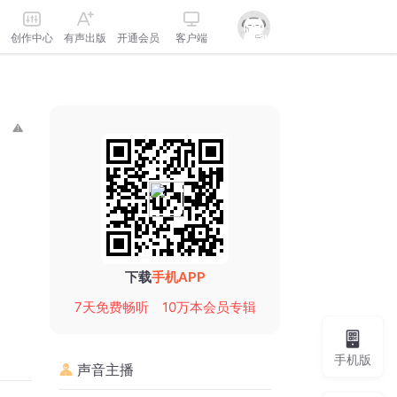
创作中心
有声出版
开通会员
客户端
下载
手机APP
7天免费畅听
10万本会员专辑
手机版
声音主播