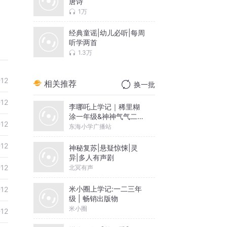
唐诗
1万
经典童谣|幼儿必听|每周
听学两首
1.3万
-12
相关推荐
换一批
-12
李哪吒上学记｜稀里糊
涂一年级&神神气气二年
-12
级
东海小学广播站
-12
神秘复苏|悬疑惊悚|灵
异|多人有声剧
-12
北冥有声
米小圈上学记:一二三年
-12
级 | 畅销出版物
米小圈
-12