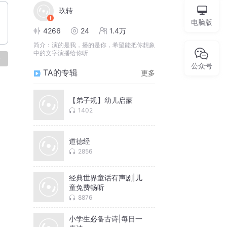
玖转
电脑版
4266
24
1.4万
简介：
演的是我，播的是你，希望能把你想象
中的文字演播给你听
论
公众号
TA的专辑
更多
【弟子规】幼儿启蒙
1402
道德经
2856
经典世界童话有声剧|儿
童免费畅听
8876
小学生必备古诗|每日一