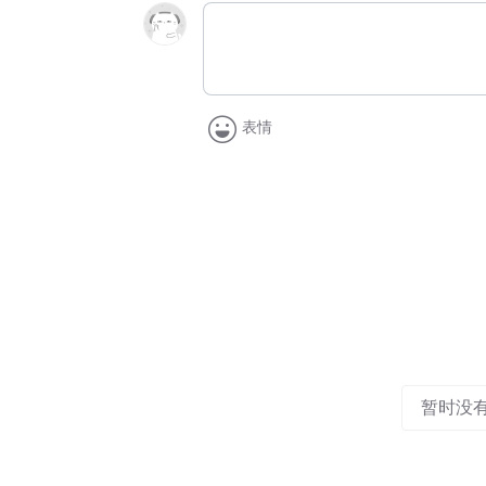
表情
暂时没