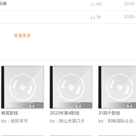
的乐曲
2025
40
2025
18
查看更多
843
5037
2
精英阶段
2022年第4阶段
31四个阶段
by：
德容讲书
by：
鞍山光翼口才
by：
耶格国际企业空中课堂