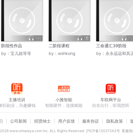
793
1万
73
阶段性作品
二阶段课程
三命通汇39阶段
by：
宝儿姐等等
by：
wshkong
by：
永永远远和其
主播培训
小雅智能
车联网平台
兼职副业，兴趣赚钱
智能硬件，连接赋能
自在出行，听我想听
们
公司新闻
招贤纳士
用户反馈
服务协议
隐私政策
2026
www.ximalaya.com lnc. ALL Rights Reserved
沪ICP备13027243号
客服热线