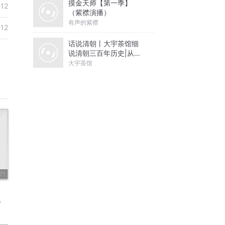
摸金天师【第一季】
-12
（紫襟演播）
有声的紫襟
-12
话说清朝丨大宇茶馆细
说清朝三百年历史|从努
尔哈赤到末代皇帝溥仪|
大宇茶馆
康熙雍正乾隆
71