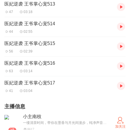
医妃逆袭 王爷掌心宠513
47
03:18
医妃逆袭 王爷掌心宠514
44
02:55
医妃逆袭 王爷掌心宠515
56
02:39
医妃逆袭 王爷掌心宠516
63
03:14
医妃逆袭 王爷掌心宠517
41
03:04
主播信息
小主南枝
一缕清茶时间，带你在墨香与月光间漫步，纯净声音如山间清泉、晨曦初露，以古风、历史、言情为舟，带你穿越古今，在历史的星河中寻找曾经的璀璨！
加关注
8617