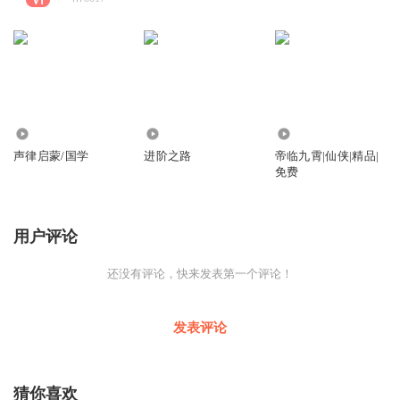
4270
178
3.93万
声律启蒙/国学
进阶之路
帝临九霄|仙侠|精品|
免费
用户评论
还没有评论，快来发表第一个评论！
发表评论
猜你喜欢