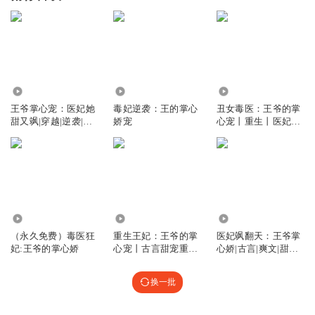
3.49万
4.94万
1.90万
王爷掌心宠：医妃她
毒妃逆袭：王的掌心
丑女毒医：王爷的掌
甜又飒|穿越|逆袭|甜
娇宠
心宠丨重生丨医妃丨
宠|免费
权谋
1.11万
65.03万
4.11万
（永久免费）毒医狂
重生王妃：王爷的掌
医妃飒翻天：王爷掌
妃:王爷的掌心娇
心宠丨古言甜宠重生
心娇|古言|爽文|甜宠|
双洁
权谋|
换一批