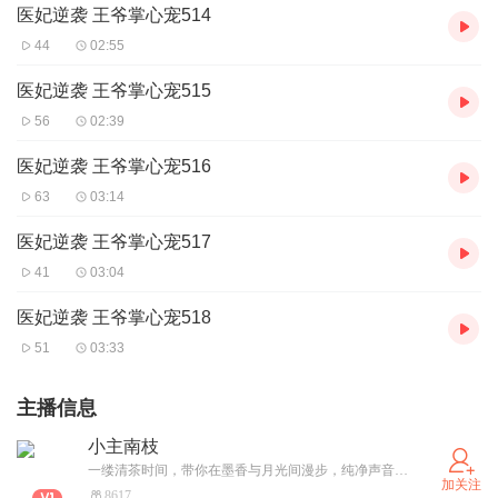
医妃逆袭 王爷掌心宠514
44
02:55
医妃逆袭 王爷掌心宠515
56
02:39
医妃逆袭 王爷掌心宠516
63
03:14
医妃逆袭 王爷掌心宠517
41
03:04
医妃逆袭 王爷掌心宠518
51
03:33
主播信息
小主南枝
一缕清茶时间，带你在墨香与月光间漫步，纯净声音如山间清泉、晨曦初露，以古风、历史、言情为舟，带你穿越古今，在历史的星河中寻找曾经的璀璨！
加关注
8617