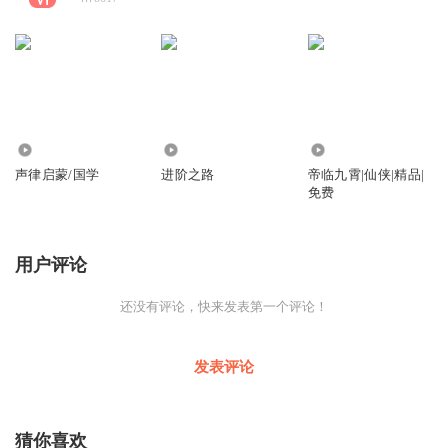
4270
178
3.93万
声律启蒙/国学
进阶之路
帝临九霄|仙侠|精品|
免费
用户评论
还没有评论，快来发表第一个评论！
发表评论
猜你喜欢