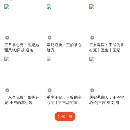
3.49万
4.94万
1.90万
王爷掌心宠：医妃她
毒妃逆袭：王的掌心
丑女毒医：王爷的掌
甜又飒|穿越|逆袭|甜
娇宠
心宠丨重生丨医妃丨
宠|免费
权谋
1.11万
65.03万
4.11万
（永久免费）毒医狂
重生王妃：王爷的掌
医妃飒翻天：王爷掌
妃:王爷的掌心娇
心宠丨古言甜宠重生
心娇|古言|爽文|甜宠|
双洁
权谋|
换一批