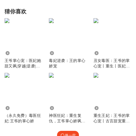
猜你喜欢
3.49万
4.94万
1.90万
王爷掌心宠：医妃她
毒妃逆袭：王的掌心
丑女毒医：王爷的掌
甜又飒|穿越|逆袭|甜
娇宠
心宠丨重生丨医妃丨
宠|免费
权谋
1.11万
1.60万
65.03万
（永久免费）毒医狂
神医狂妃：重生复
重生王妃：王爷的掌
妃:王爷的掌心娇
仇，王爷掌心娇飒爆
心宠丨古言甜宠重生
了！
双洁
换一批