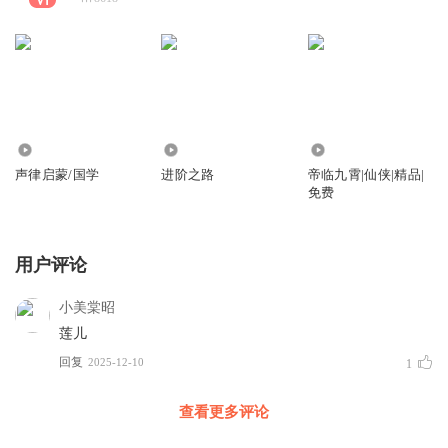
4270
178
3.93万
声律启蒙/国学
进阶之路
帝临九霄|仙侠|精品|
免费
用户评论
小美棠昭
莲儿
回复
2025-12-10
1
查看更多评论