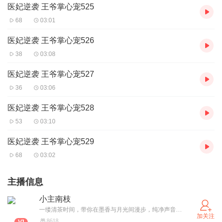
医妃逆袭 王爷掌心宠525
68
03:01
医妃逆袭 王爷掌心宠526
38
03:08
医妃逆袭 王爷掌心宠527
36
03:06
医妃逆袭 王爷掌心宠528
53
03:10
医妃逆袭 王爷掌心宠529
68
03:02
主播信息
小主南枝
一缕清茶时间，带你在墨香与月光间漫步，纯净声音如山间清泉、晨曦初露，以古风、历史、言情为舟，带你穿越古今，在历史的星河中寻找曾经的璀璨！
加关注
8618