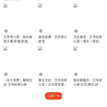
3.49万
4.94万
1.90万
王爷掌心宠：医妃她
毒妃逆袭：王的掌心
丑女毒医：王爷的掌
甜又飒|穿越|逆袭|甜
娇宠
心宠丨重生丨医妃丨
宠|免费
权谋
1.11万
65.03万
4.11万
（永久免费）毒医狂
重生王妃：王爷的掌
医妃飒翻天：王爷掌
妃:王爷的掌心娇
心宠丨古言甜宠重生
心娇|古言|爽文|甜宠|
双洁
权谋|
换一批