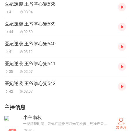
医妃逆袭 王爷掌心宠538
41
03:04
医妃逆袭 王爷掌心宠539
44
02:59
医妃逆袭 王爷掌心宠540
41
03:12
医妃逆袭 王爷掌心宠541
35
02:57
医妃逆袭 王爷掌心宠542
42
03:07
主播信息
小主南枝
一缕清茶时间，带你在墨香与月光间漫步，纯净声音如山间清泉、晨曦初露，以古风、历史、言情为舟，带你穿越古今，在历史的星河中寻找曾经的璀璨！
加关注
8617