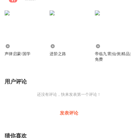
4270
178
3.93万
声律启蒙/国学
进阶之路
帝临九霄|仙侠|精品|
免费
用户评论
还没有评论，快来发表第一个评论！
发表评论
猜你喜欢