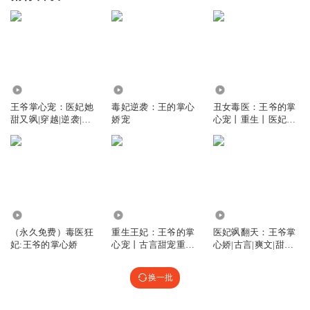
3.49万
4.94万
1.90万
王爷掌心宠：医妃她
毒妃逆袭：王的掌心
丑女毒医：王爷的掌
甜又飒|穿越|逆袭|甜
娇宠
心宠丨重生丨医妃丨
宠|免费
权谋
1.11万
65.03万
4.11万
（永久免费）毒医狂
重生王妃：王爷的掌
医妃飒翻天：王爷掌
妃:王爷的掌心娇
心宠丨古言甜宠重生
心娇|古言|爽文|甜宠|
双洁
权谋|
换一批