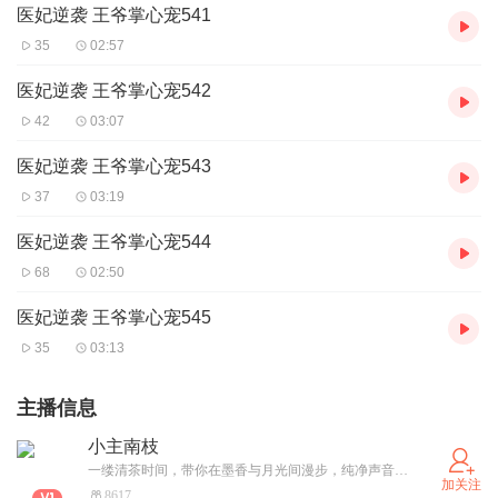
医妃逆袭 王爷掌心宠541
35
02:57
医妃逆袭 王爷掌心宠542
42
03:07
医妃逆袭 王爷掌心宠543
37
03:19
医妃逆袭 王爷掌心宠544
68
02:50
医妃逆袭 王爷掌心宠545
35
03:13
主播信息
小主南枝
一缕清茶时间，带你在墨香与月光间漫步，纯净声音如山间清泉、晨曦初露，以古风、历史、言情为舟，带你穿越古今，在历史的星河中寻找曾经的璀璨！
加关注
8617