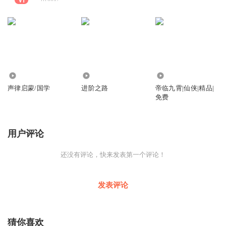
4270
178
3.93万
声律启蒙/国学
进阶之路
帝临九霄|仙侠|精品|
免费
用户评论
还没有评论，快来发表第一个评论！
发表评论
猜你喜欢