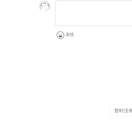
表情
暂时没