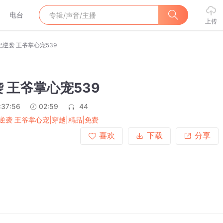
电台
上传
妃逆袭 王爷掌心宠539
 王爷掌心宠539
:37:56
02:59
44
逆袭 王爷掌心宠|穿越|精品|免费
喜欢
下载
分享