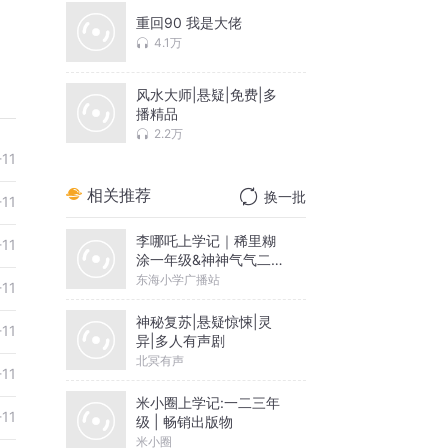
重回90 我是大佬
4.1万
风水大师|悬疑|免费|多
播精品
2.2万
-11
相关推荐
换一批
-11
李哪吒上学记｜稀里糊
-11
涂一年级&神神气气二年
级
东海小学广播站
-11
神秘复苏|悬疑惊悚|灵
-11
异|多人有声剧
北冥有声
-11
米小圈上学记:一二三年
-11
级 | 畅销出版物
米小圈