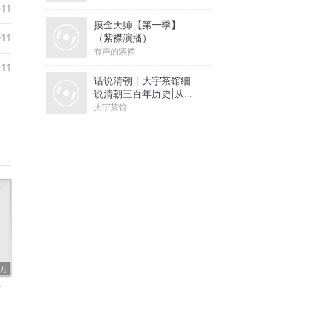
-11
摸金天师【第一季】
（紫襟演播）
-11
有声的紫襟
-11
话说清朝丨大宇茶馆细
说清朝三百年历史|从努
尔哈赤到末代皇帝溥仪|
大宇茶馆
康熙雍正乾隆
1万
狂