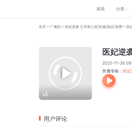
发现
分类
>
>
>
首页
广播剧
医妃逆袭 王爷掌心宠|穿越|精品|免费
医
医妃逆袭
2025-11-26 09
所属专辑：
医妃
用户评论