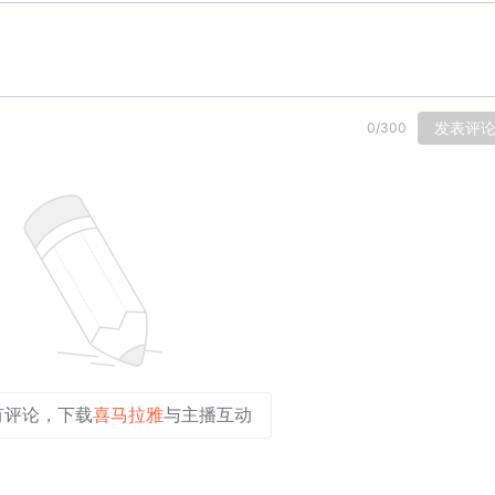
发表评
0
/
300
有评论，下载
喜马拉雅
与主播互动