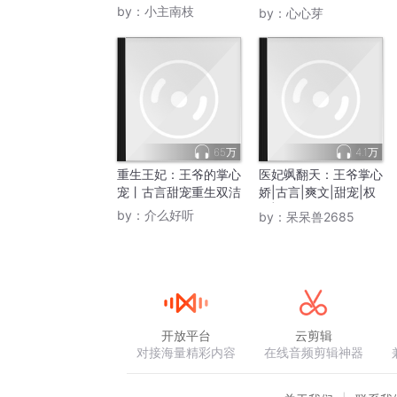
免费
by：
小主南枝
by：
心心芽
65万
4.1万
重生王妃：王爷的掌心
医妃飒翻天：王爷掌心
宠丨古言甜宠重生双洁
娇|古言|爽文|甜宠|权
谋|
by：
介么好听
by：
呆呆兽2685
开放平台
云剪辑
对接海量精彩内容
在线音频剪辑神器