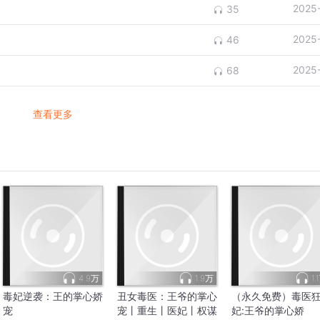
2025
35
2025
46
2025
68
查看更多
4.9万
1.9万
1.
毒妃逆袭：王的掌心娇
丑女毒医：王爷的掌心
（永久免费）毒医
宠
宠丨重生丨医妃丨权谋
妃:王爷的掌心娇