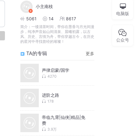
小主南枝
电脑版
5061
14
8617
简介：
一缕清茶时间，带你在墨香与月光间漫
步，纯净声音如山间清泉、晨曦初露，以古
论
风、历史、言情为舟，带你穿越古今，在历史
公众号
的星河中寻找曾经的璀璨！
TA的专辑
更多
声律启蒙/国学
4270
进阶之路
178
帝临九霄|仙侠|精品|免
费
3.9万