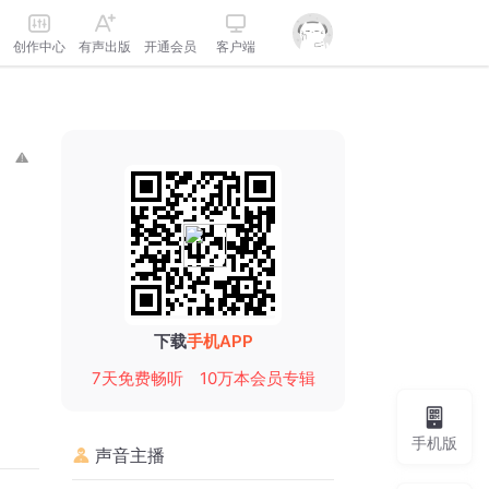
创作中心
有声出版
开通会员
客户端
下载
手机APP
7天免费畅听
10万本会员专辑
手机版
声音主播