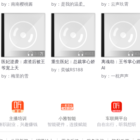
by：
南南樱桃酱
by：
是我的温柔_
by：
云声玖霄
3.5万
4003
43
医妃逆袭：虐渣后被王
重生医妃：总裁掌心娇
离魂劫：王爷掌心
爷宠上天
AI
by：
奕铖RS188
by：
梅里的雪
by：
一枕声声
主播培训
小雅智能
车联网平台
兼职副业，兴趣赚钱
智能硬件，连接赋能
自在出行，听我想听