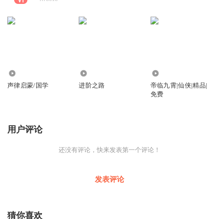
4270
178
3.93万
声律启蒙/国学
进阶之路
帝临九霄|仙侠|精品|
免费
用户评论
还没有评论，快来发表第一个评论！
发表评论
猜你喜欢