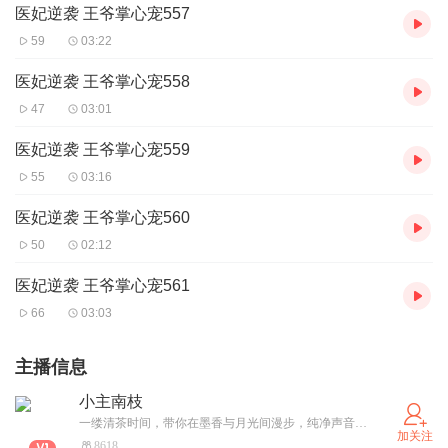
医妃逆袭 王爷掌心宠557
59
03:22
医妃逆袭 王爷掌心宠558
47
03:01
医妃逆袭 王爷掌心宠559
55
03:16
医妃逆袭 王爷掌心宠560
50
02:12
医妃逆袭 王爷掌心宠561
66
03:03
主播信息
小主南枝
一缕清茶时间，带你在墨香与月光间漫步，纯净声音如山间清泉、晨曦初露，以古风、历史、言情为舟，带你穿越古今，在历史的星河中寻找曾经的璀璨！
加关注
8618