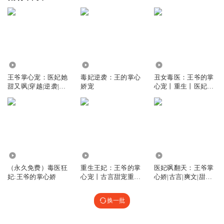
3.49万
4.94万
1.90万
王爷掌心宠：医妃她
毒妃逆袭：王的掌心
丑女毒医：王爷的掌
甜又飒|穿越|逆袭|甜
娇宠
心宠丨重生丨医妃丨
宠|免费
权谋
1.11万
65.03万
4.11万
（永久免费）毒医狂
重生王妃：王爷的掌
医妃飒翻天：王爷掌
妃:王爷的掌心娇
心宠丨古言甜宠重生
心娇|古言|爽文|甜宠|
双洁
权谋|
换一批