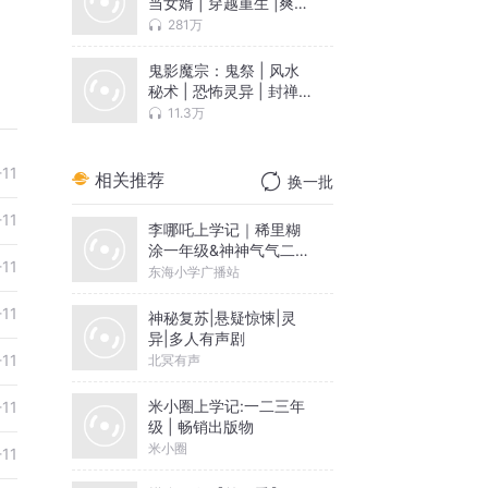
当女婿 | 穿越重生 |爽文
| 空间 | 年代大戏
281万
鬼影魔宗：鬼祭 | 风水
秘术 | 恐怖灵异 | 封禅
路
11.3万
-11
相关推荐
换一批
-11
李哪吒上学记｜稀里糊
涂一年级&神神气气二年
-11
级
东海小学广播站
-11
神秘复苏|悬疑惊悚|灵
异|多人有声剧
-11
北冥有声
米小圈上学记:一二三年
-11
级 | 畅销出版物
米小圈
-11