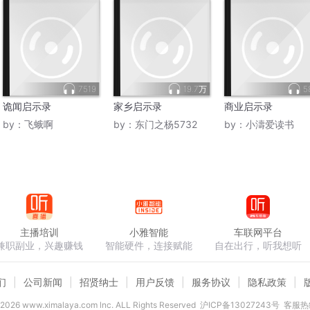
7519
19.7万
5
诡闻启示录
家乡启示录
商业启示录
by：
飞蛾啊
by：
东门之杨5732
by：
小濤爱读书
主播培训
小雅智能
车联网平台
兼职副业，兴趣赚钱
智能硬件，连接赋能
自在出行，听我想听
们
公司新闻
招贤纳士
用户反馈
服务协议
隐私政策
2026
www.ximalaya.com lnc. ALL Rights Reserved
沪ICP备13027243号
客服热线