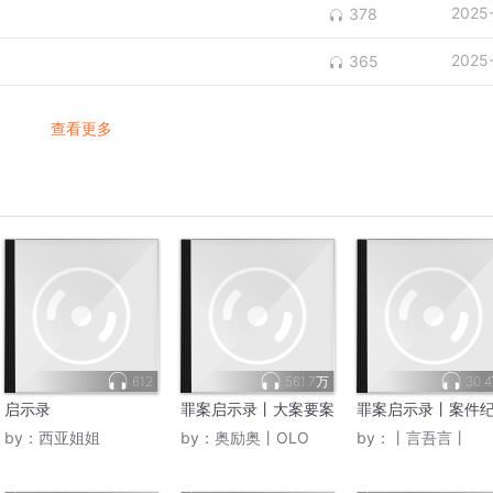
2025
378
2025
365
查看更多
612
561.7万
30.
启示录
罪案启示录丨大案要案
罪案启示录丨案件
by：
西亚姐姐
by：
奥励奥丨OLO
by：
丨言吾言丨