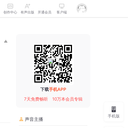
创作中心
有声出版
开通会员
客户端
下载
手机APP
7天免费畅听
10万本会员专辑
手机版
声音主播