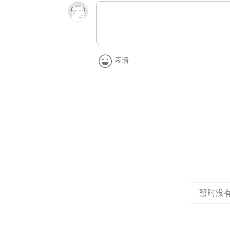
表情
暂时没