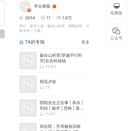
亭台蔷薇
电脑版
2654
11
1.8万
简介：
新书上架，躲在山村里，嘎嘎好听，大
家支持一下哦！
论
公众号
TA的专辑
更多
躲在山村里|穿越平行时
空|在农村搞钱
33.9万
朝花夕拾
1万
阴阳先生之往事 | 风水 |
刑侦 | 秘术 | 恐怖 | 悬
疑
15.9万
四合院：开局被捡回家