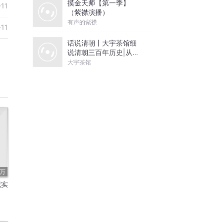
摸金天师【第一季】
-11
（紫襟演播）
有声的紫襟
-11
话说清朝丨大宇茶馆细
说清朝三百年历史|从努
尔哈赤到末代皇帝溥仪|
大宇茶馆
康熙雍正乾隆
4万
纪实