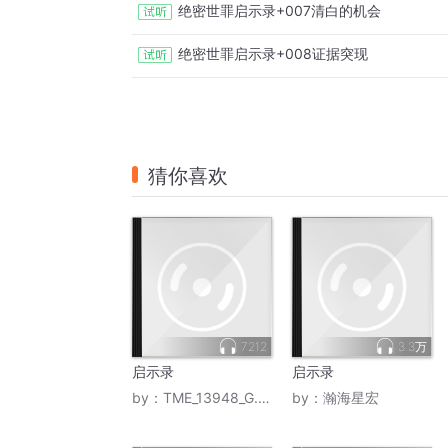
绝密世罪启示录+007清白的机会
绝密世罪启示录+008证据突现
猜你喜欢
7212
3.3万
启示录
启示录
by：
TME_13948_G.E.M. 邓紫棋
by：
瀚海星宏