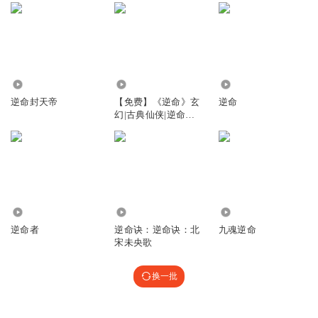
3.44万
2.26万
6506
逆命封天帝
【免费】《逆命》玄
逆命
幻|古典仙侠|逆命者|
谪仙临尘
1258
3175
101
逆命者
逆命诀：逆命诀：北
九魂逆命
宋未央歌
换一批