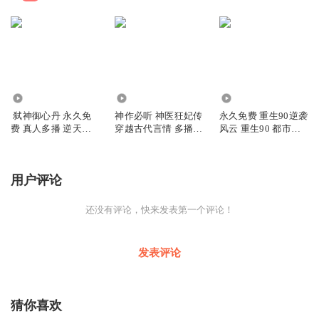
5.09万
11.88万
6.30万
弑神御心丹 永久免
神作必听 神医狂妃传
永久免费 重生90逆袭
费 真人多播 逆天重
穿越古代言情 多播
风云 重生90 都市爽
生
免费专辑
文
用户评论
还没有评论，快来发表第一个评论！
发表评论
猜你喜欢