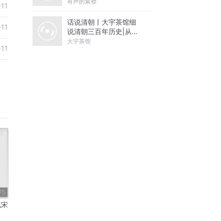
有声的紫襟
-11
话说清朝丨大宇茶馆细
-11
说清朝三百年历史|从努
尔哈赤到末代皇帝溥仪|
大宇茶馆
-11
康熙雍正乾隆
75
北宋