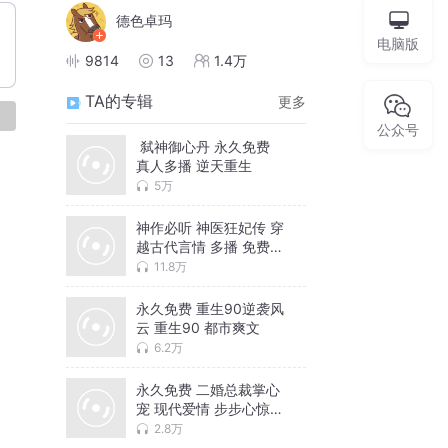
德色卓玛
电脑版
9814
13
1.4万
TA的专辑
更多
论
公众号
弑神御心丹 永久免费
真人多播 逆天重生
5万
神作必听 神医狂妃传 穿
越古代言情 多播 免费专
辑
11.8万
永久免费 重生90逆袭风
云 重生90 都市爽文
6.2万
永久免费 二婚总裁掌心
宠 现代爱情 步步心惊
甜宠
2.8万