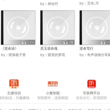
谪仙临尘
by：
艾米_可
by：
林仙竹
6366
3万
1.
《逆命诀》
灵玉逆命魂
逆命笃行
by：
雨落栀子香
by：
眼里的梦境
by：
有声读物分享
主播培训
小雅智能
车联网平台
兼职副业，兴趣赚钱
智能硬件，连接赋能
自在出行，听我想听