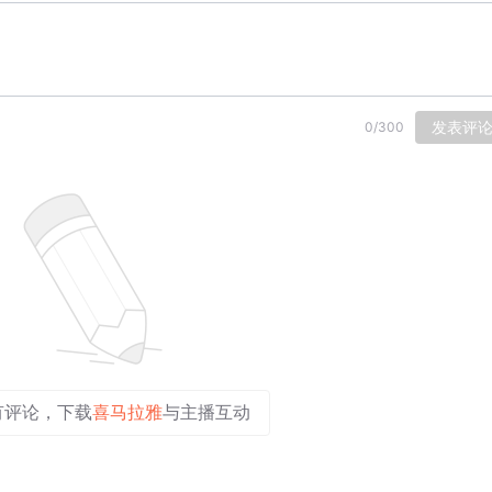
发表评
0
/
300
有评论，下载
喜马拉雅
与主播互动