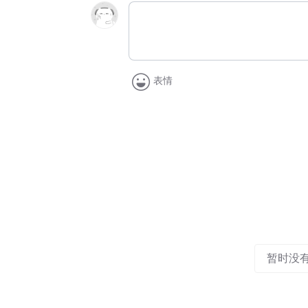
表情
暂时没