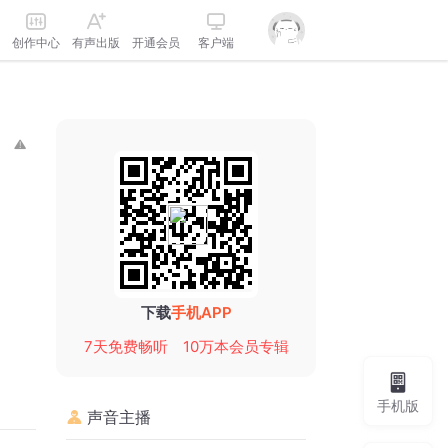
创作中心
有声出版
开通会员
客户端
下载
手机APP
7天免费畅听
10万本会员专辑
手机版
声音主播