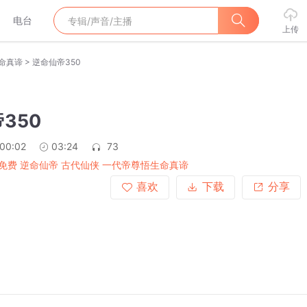
电台
上传
>
生命真谛
逆命仙帝350
350
:00:02
03:24
73
免费 逆命仙帝 古代仙侠 一代帝尊悟生命真谛
喜欢
下载
分享