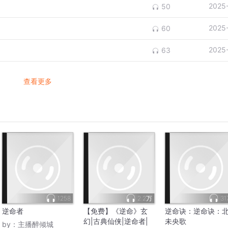
2025
50
2025
60
2025
63
查看更多
1258
2.2万
31
逆命者
【免费】《逆命》玄
逆命诀：逆命诀：
幻|古典仙侠|逆命者|
未央歌
by：
主播醉倾城