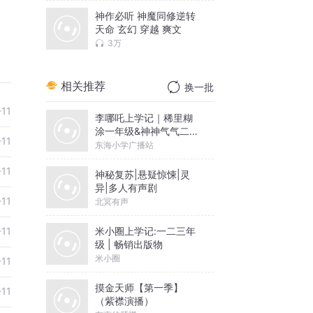
神作必听 神魔同修逆转
天命 玄幻 穿越 爽文
3万
相关推荐
换一批
-11
李哪吒上学记｜稀里糊
涂一年级&神神气气二年
-11
级
东海小学广播站
-11
神秘复苏|悬疑惊悚|灵
异|多人有声剧
-11
北冥有声
米小圈上学记:一二三年
-11
级 | 畅销出版物
米小圈
-11
摸金天师【第一季】
-11
（紫襟演播）