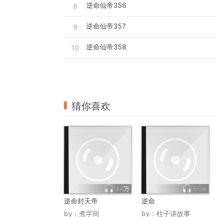
逆命仙帝356
8
逆命仙帝357
9
逆命仙帝358
10
猜你喜欢
3.4万
6506
逆命封天帝
逆命
by：
煮字间
by：
柱子讲故事