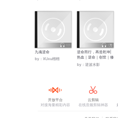
101
3万
九魂逆命
逆命而行，再造乾坤|
热血｜逆命｜创世｜修
by：
XUxu栩栩
仙｜爽文
by：
逆波水影
开放平台
云剪辑
对接海量精彩内容
在线音频剪辑神器