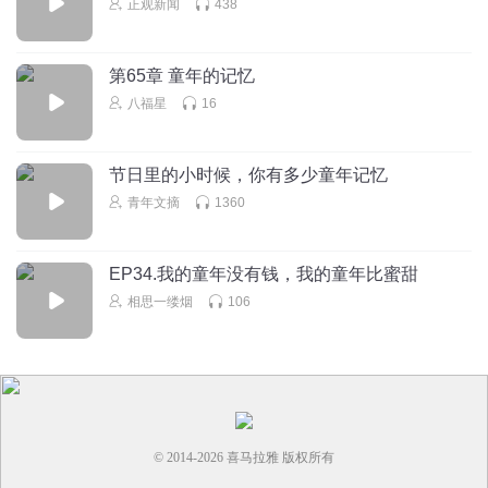
正观新闻
438
煞笔小说
回复
2026-04-24
0
第65章 童年的记忆
窗外站着昨天的我
八福星
16
本来以为是个爽文，结果是个又当又立的缝合怪。同类型里
比它强的一抓一大把，我先润了，你们慢慢看😏
节日里的小时候，你有多少童年记忆
回复
2026-02-20
0
青年文摘
1360
静听风语M
俩个儿媳妇迟早被你骗上床吃了。
EP34.我的童年没有钱，我的童年比蜜甜
回复
2026-02-02
0
相思一缕烟
106
© 2014-
2026
喜马拉雅 版权所有