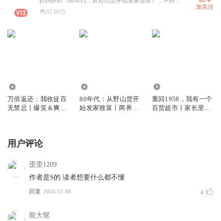
炒鸡好听《80年代：从野山货开始发家致富》，不好听你们来锤我，嘿嘿嘿
加关注
81.09万
4775.69万
27.21万
500.90万
万倍返还：我收徒百
80年代：从野山货开
重回1958，我有一个
无禁忌丨爆笑＆爽文
始发家致富丨两界穿
百货超市丨家长里短
＆无敌丨多人有声剧
梭＆山区搞事业＆物
＆怀旧岁月＆金手指
资时运丨VIP多人有
丨VIP免费多人
声剧
用户评论
歪歪1209
作者是S的 读者想要什么都不懂
回复
2025-12-08
4
龍大髦