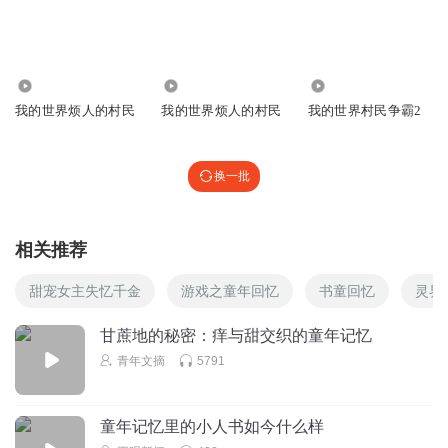
飞虎铁道
回复 @
肌肉型唐僧
:
作者只是 把要发生的事 拉长，把人
写到没人格，在吃她，这样可以水剧情，又让主角显得 高人一等，
有些读者 就是屁民，但是又喜欢看 把别人踩在脚下的剧情
4202
6211
257
我的世界烦人的村民
我的世界烦人的村民
我的世界村民争霸2
沙雕小妖
两儿媳妇吃了两顿饱饭了，开始圣母玛利亚
换一批
回复
2025-12-17
0
圆月上
相关推荐
这两女能不能不这么圣母，听着真来气
回复
2026-05-02
0
甜宠女主失忆千金
游戏之童年回忆
书童回忆
灵界
听友316119621
甘蔗地的秘密：痒与甜交织的童年记忆
一群哈马比，
青年文摘
5791
回复
2026-05-28
0
童年记忆里的小人书如今什么样
xiaomao抽烟