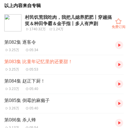
以上内容来自专辑
村民饥荒我吃肉，我把儿媳养肥肥丨穿越搞
笑＆种田争霸＆金手指丨多人有声剧
免费订阅
1740.32万
1.24万
第082集 逐客令
3.25万
05:34
第083集 比童年记忆里的还要甜！
3.25万
05:53
第084集 赵正下厨！
3.23万
05:40
第085集 倒霉的麻癞子
3.26万
05:40
第086集 杀人蜂
3.13万
05:54