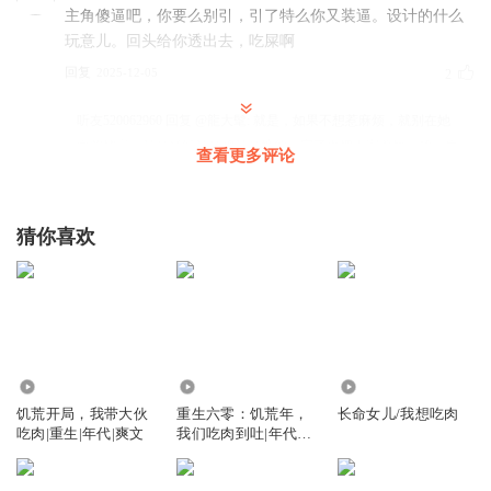
主角傻逼吧，你要么别引，引了特么你又装逼。设计的什么
玩意儿。回头给你透出去，吃屎啊
回复
2025-12-05
2
听友520062960
回复 @
龍大髦
:
就是，如果不想惹麻烦，就别在她
面前炫富，又是米饭又是鸡又是糖的，完了再把人家羞辱一顿，生
查看更多评论
怕给自己招不来祸。
猜你喜欢
从此做个闲人
确定旁白不是AI？
，为啥总是买卖不分一直在读错，一次
两次可以理解，但是，一直都是在错咋回事
回复
2026-01-12
1
肌肉型唐僧
58.65万
611.51万
14.98万
是的，他看起来可怜，但是咱们不能成这个群，一旦成了这
饥荒开局，我带大伙
重生六零：饥荒年，
长命女儿/我想吃肉
个群，他们家的老婆婆就会得寸
吃肉|重生|年代|爽文
我们吃肉到吐|年代|
重生1960|饥荒年|系
回复
2025-11-30
0
统|空间|日常