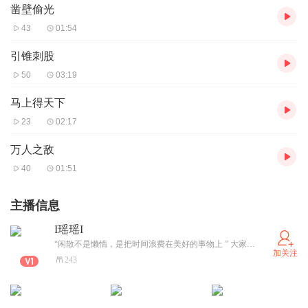
凿壁偷光
43
01:54
引锥刺股
50
03:19
马上得天下
23
02:17
万人之敌
40
01:51
主播信息
I瑶瑶I
“闲散不是懒惰，是把时间浪费在美好的事物上 ” 大家好，我是I瑶瑶I，只读让自己心静的书。虽然更新不算勤快，但每一集都很用心。如果你也喜欢读书，欢迎在评论区留言交流 我或许回复得慢，但看到了一定会回
加关注
243