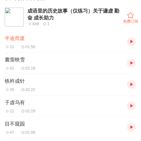
成语里的历史故事（仅练习）关于谦虚 勤
奋 成长助力
免费订阅
849
1
半途而废
31
01:56
囊萤映雪
41
02:18
铁杵成针
35
02:22
子虚乌有
21
02:29
目不窥园
47
01:08