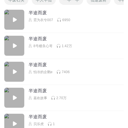
半途而废
霓为衣兮007
6950
半途而废
8号楼良心哥
1.42万
半途而废
怕冷的企鹅e
7406
半途而废
嘉欢故事
2.70万
半途而废
贝乐虎
1