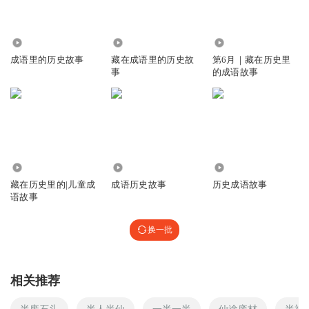
227
5086
68.87万
成语里的历史故事
藏在成语里的历史故
第6月｜藏在历史里
事
的成语故事
5042
2.73万
3388
藏在历史里的|儿童成
成语历史故事
历史成语故事
语故事
换一批
相关推荐
半废石头
半人半仙
一半一半
仙途废材
半神