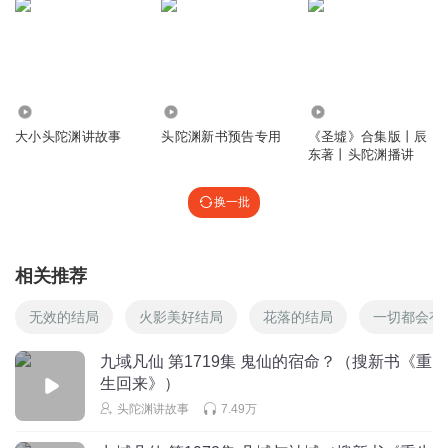
199
19.03万
59.56万
大小头陀渊讲故事
头陀渊新书预告专用
《圣墟》合集版丨辰
东著丨头陀渊播讲
换一批
相关推荐
无效的结局
火影美好结局
花落的结局
一切都会有
九域凡仙 第1719集 鬼仙的宿命？（搜新书《重
生回来》）
头陀渊讲故事
7.49万