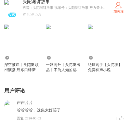
头陀渊讲故事
抖音：头陀渊讲故事 视频号：头陀渊讲故事 努力登上人生的喜马拉雅！
加关注
1659.55万
8.11亿
8905.55万
47.80亿
深空彼岸丨头陀渊领
一路高升丨头陀渊出
绝世高手【头陀渊】
衔演播,辰东口碑新
品丨不为人知的秘密
免费有声小说
作,异术超能爽文丨多
丨梦入洪荒 | 都市官
人有声剧
场爽文丨VIP免费
用户评论
声声片片
哈哈哈哈，这集太好笑了
回复
2026-03-02
1