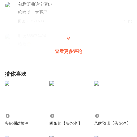
勾栏听曲许宁宴07
哈哈哈，笑死了
回复
2025-12-13
1
听友538037494
哈哈
查看更多评论
回复
2026-06-24
0
喜闻乐见n_n
猜你喜欢
给我整笑了
回复
2026-03-11
0
逍遥自在听
这段的确很搞笑😆
回复
10.79万
3575.75万
810.16万
2026-01-03
0
头陀渊讲故事
阴阳师【头陀渊】
风的预谋【头陀渊】