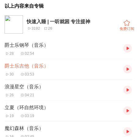
以上内容来自专辑
快速入睡 | 一听就困 专注提神
3192
26
免费订阅
爵士乐钢琴（音乐）
28
02:54
爵士乐吉他（音乐）
30
03:53
浪漫星空（音乐）
26
04:21
立夏（环自然环境）
19
03:19
魔幻森林（音乐）
16
02:45