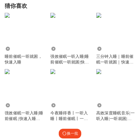
猜你喜欢
4385
4612.97万
11.16万
睡前催眠一听就困，
强效催眠一听入睡|睡
三分钟入睡｜睡前催
快速入睡
前催眠一听就困|快速
眠一听就困｜快速入
入睡
睡
170.00万
1.19万
3.04万
强效催眠一听入睡|睡
今夜睡得香丨一听入
高效深度睡眠音乐|一
前催眠 |快速入睡一
睡丨睡前催眠丨一听
听入睡|一听就困|快
听就困夜听
就困丨快速入睡
速入睡
换一批