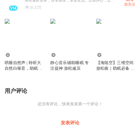
用耳朵听世界，分享快乐，享受生活。让你开心，让你笑，抖音搜：宝军在北京
加关注
16.32万
4377
11.14万
1297.88万
哄睡自然声 | 聆听大
静心音乐辅助睡眠 专
【海陆空】三维空间
自然白噪音，助眠解
注提神 放松减压
放松曲｜助眠必备 治
压一夜安睡
愈冥想轻音乐
用户评论
还没有评论，快来发表第一个评论！
发表评论