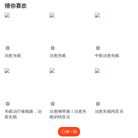
猜你喜欢
8285
4468
1.82万
治愈失眠
治愈失眠
中医治愈失眠
98.06万
7.30万
3170
失眠治疗催眠曲，治
治愈钢琴曲丨治愈失
治愈失眠纯音乐
愈失眠
眠的纯音乐
换一批