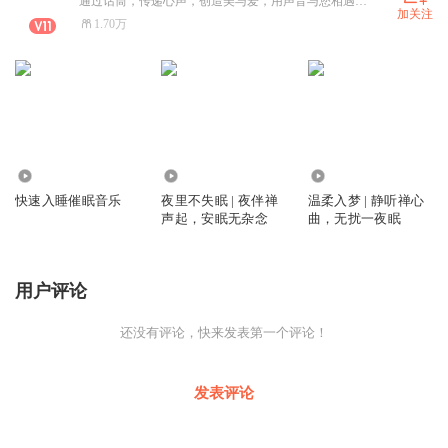
通过话筒，传递心声，创造美与爱，用声音与您相遇！一位爱讲故事的姑娘。
加关注
1.70万
82.28万
2323
824
快速入睡催眠音乐
夜里不失眠 | 夜伴禅
温柔入梦 | 静听禅心
声起，安眠无杂念
曲，无扰一夜眠
用户评论
还没有评论，快来发表第一个评论！
发表评论