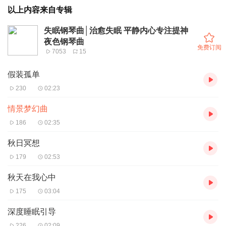
以上内容来自专辑
失眠钢琴曲│治愈失眠 平静内心专注提神
夜色钢琴曲
免费订阅
7053
15
假装孤单
230
02:23
情景梦幻曲
186
02:35
秋日冥想
179
02:53
秋天在我心中
175
03:04
深度睡眠引导
226
02:09