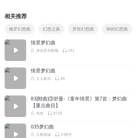
相关推荐
修罗幻想曲
幻想之曲
异世幻想曲
神的幻想曲
情景梦幻曲
沫沫音乐剧场
151
情景梦幻曲
人人娱乐
66
83[附曲]③舒曼-《童年情景》第7首：梦幻曲
【重点曲目】
书杰
8719
035梦幻曲
云爸陪读
3.99万