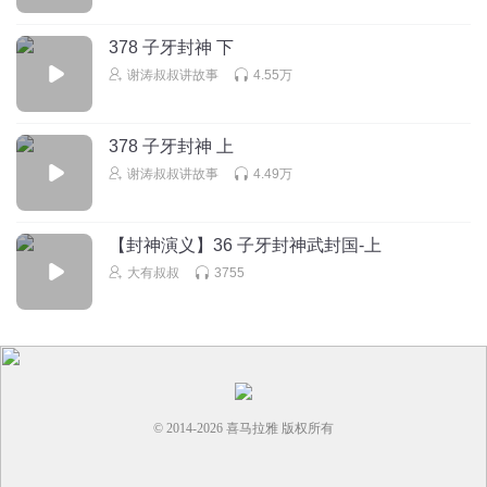
听友393187009
378 子牙封神 下
再见
谢涛叔叔讲故事
4.55万
回复
2026-07-22
1
猛鬼皇
378 子牙封神 上
能不能下期讲三国演义
谢涛叔叔讲故事
4.49万
回复
2026-03-17
1
【封神演义】36 子牙封神武封国-上
你斥
大有叔叔
3755
本集终
回复
2025-12-07
1
© 2014-
2026
喜马拉雅 版权所有