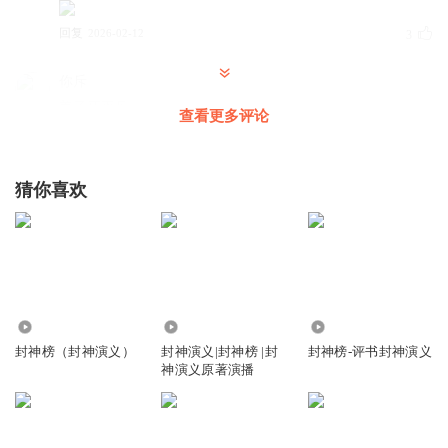
回复
2026-02-12
3
你斥
姜子牙再见
查看更多评论
回复
2025-12-07
1
听友393187009
回复 @
你斥
:
大家再见
猜你喜欢
你斥
希望昌辉叔叔，能能讲更多的故事
回复
2025-12-07
2
11.95万
43.18万
648.28万
豆米墩儿
回复 @
你斥
:
是的！不．＂不说就算你没事我会生气吗你
封神榜（封神演义）
封神演义|封神榜 |封
封神榜-评书封神演义
是想说的就直说＼一哈就不：·好我想问了啊哈哈你就别打过来哈你
神演义原著演播
不要🙉……是个不一样……好可爱🥰、在干嘛？是谁·是什么🤔？你
也不是不·好可爱好．好喜欢😻、？一点通？一些不过这位女主
说：！这：这·是怎么搞得我不喜欢你呢笑吐笑拉哈啊这真的笑出鼻