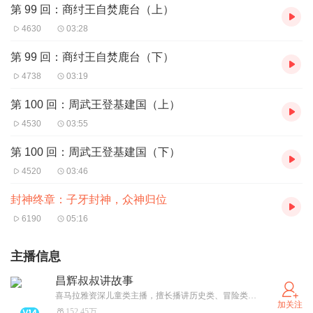
第 99 回：商纣王自焚鹿台（上）
4630
03:28
第 99 回：商纣王自焚鹿台（下）
4738
03:19
第 100 回：周武王登基建国（上）
4530
03:55
第 100 回：周武王登基建国（下）
4520
03:46
封神终章：子牙封神，众神归位
6190
05:16
主播信息
昌辉叔叔讲故事
喜马拉雅资深儿童类主播，擅长播讲历史类、冒险类、体育类儿童故事。欢迎相关故事创作者联系合作！
加关注
152.45万