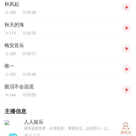
秋风起
184
02:30
秋天的海
174
02:32
晚安音乐
164
02:17
唯一
152
02:04
眼泪不会说谎
144
02:03
主播信息
人人娱乐
用耳朵听世界，分享快乐，享受生活。让你开心，让你笑，抖音搜：宝军在北京
加关注
16.32万