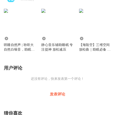
4376
11.13万
1297.75万
哄睡自然声 | 聆听大
静心音乐辅助睡眠 专
【海陆空】三维空间
自然白噪音，助眠解
注提神 放松减压
放松曲｜助眠必备 治
压一夜安睡
愈冥想轻音乐
用户评论
还没有评论，快来发表第一个评论！
发表评论
猜你喜欢