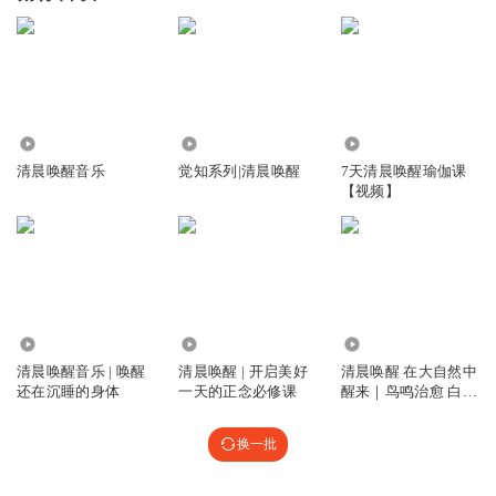
7386
1.97万
14.81万
清晨唤醒音乐
觉知系列|清晨唤醒
7天清晨唤醒瑜伽课
【视频】
51.11万
29.81万
3592
清晨唤醒音乐 | 唤醒
清晨唤醒 | 开启美好
清晨唤醒 在大自然中
还在沉睡的身体
一天的正念必修课
醒来｜鸟鸣治愈 白噪
音ASMR
换一批