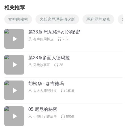
相关推荐
女神的秘密
火影这尼玛是假火影
玛利亚的秘密
太
第33章 恩尼格玛机的秘密
有声的周扒皮
232
第28章多面人德玛拉
郑元故事汇
28
胡松华 - 森吉德玛
大大大师兄叶文
1616
05 尼尼的秘密
小靓姐姐讲故事
8058