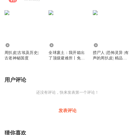
379
6538.98万
26.26万
周扒皮|古埃及历史|
全球废土：我开箱出
捞尸人 |恐怖灵异 |有
古老神秘国度
了顶级避难所丨免费
声的周扒皮| 精品免
精品多播
费多播
用户评论
还没有评论，快来发表第一个评论！
发表评论
猜你喜欢