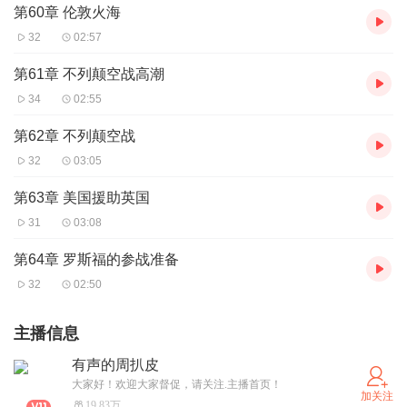
第60章 伦敦火海
32
02:57
第61章 不列颠空战高潮
34
02:55
第62章 不列颠空战
32
03:05
第63章 美国援助英国
31
03:08
第64章 罗斯福的参战准备
32
02:50
主播信息
有声的周扒皮
大家好！欢迎大家督促，请关注.主播首页！
加关注
19.83万