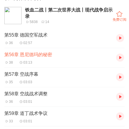
铁血二战丨第二次世界大战丨现代战争启示
录
免费订阅
5838
14
第55章 德国空军战术
36
02:57
第56章 恩尼德玛的秘密
38
03:13
第57章 空战序幕
35
03:03
第58章 空战战术调整
36
03:01
第59章 道丁战术争议
33
03:01