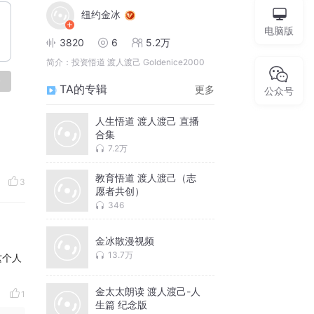
纽约金冰
电脑版
3820
6
5.2万
简介：
投资悟道 渡人渡己 Goldenice2000
论
TA的专辑
更多
公众号
人生悟道 渡人渡己 直播
合集
7.2万
教育悟道 渡人渡己（志
3
愿者共创）
346
金冰散漫视频
13.7万
这个人
金太太朗读 渡人渡己-人
1
生篇 纪念版