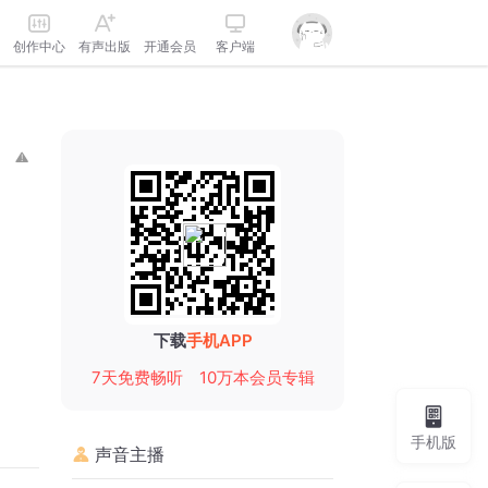
创作中心
有声出版
开通会员
客户端
下载
手机APP
7天免费畅听
10万本会员专辑
手机版
声音主播