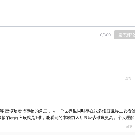
发表评
0
/
300
回复
等等 应该是看待事物的角度，同一个世界里同时存在很多维度世界主要看
事物的表面应该就是1维，能看到的本质前因后果应该维度更高。个人理解
回复