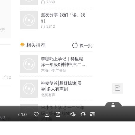
7869
渡友分享-我们「读」我
们
2312
赞
相关推荐
换一批
李哪吒上学记｜稀里糊
涂一年级&神神气气二年
级
东海小学广播站
2
神秘复苏|悬疑惊悚|灵
异|多人有声剧
北冥有声
米小圈上学记:一二三年
级 | 畅销出版物
x
1.0
:00
赞
米小圈
摸金天师【第一季】