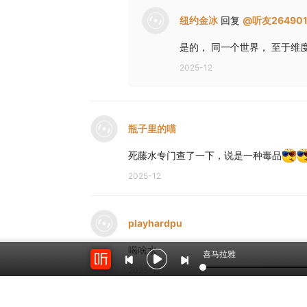
纽约金冰
回复
@
听友264901
是的， 同一个世界， 至于维
2025-12
瓶子里的喵
死藤水专门查了一下，说是一种毒品
2025-12
playhardpu
喝啥水
喜马拉雅
2025-12