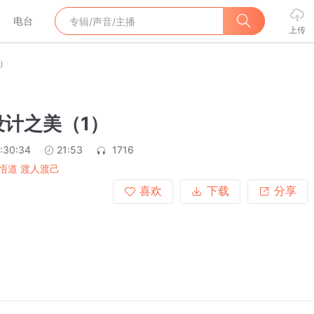
电台
上传
）
设计之美（1）
:30:34
21:53
1716
悟道 渡人渡己
喜欢
下载
分享