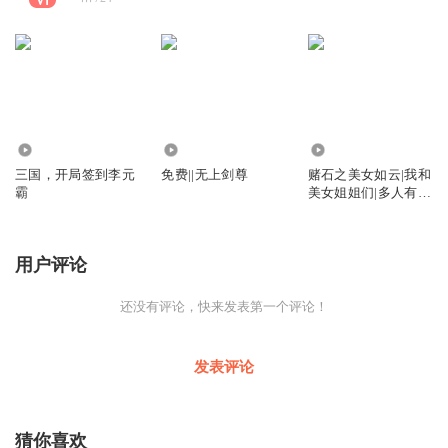
1.00万
5884
1.04万
三国，开局签到李元
免费||无上剑尊
赌石之美女如云|我和
霸
美女姐姐们|多人有声
剧
用户评论
还没有评论，快来发表第一个评论！
发表评论
猜你喜欢