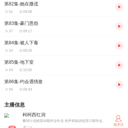
第82集-她在撒谎
51
09:08
第83集-豪门恩怨
37
09:17
第84集-被人下毒
33
09:20
第85集-地下室
43
10:05
第86集-约会遇情敌
50
09:43
主播信息
柯柯西红润
攀登计划精英68期毕业学员 有声剪辑训练营23期毕业学员 性格可谓是“可盐可甜可攻可受”。这让我能够在不同的情境中展现出多样的魅力，以适应各种声音创作的需求。 我热爱有声世界，致力于用声音传递情感、讲述故事，为大家带来精彩的听觉体验。期待在声音的海洋中与您相遇！！！
加关注
724