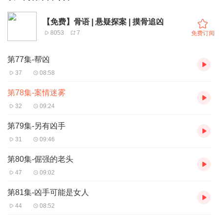
【免费】骨语 | 悬疑探案 | 摸骨追凶
8053
7
免费订阅
第77集-帮凶
37
08:58
第78集-案情迷雾
32
09:24
第79集-另有凶手
31
09:46
第80集-倔强的老头
47
09:02
第81集-凶手可能是女人
44
08:52