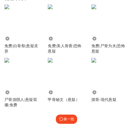
2.16万
780
731
免费|白骨祭|悬疑灵
免费|美人骨香|恐怖
免费|尸骨为夫|恐怖
异
悬疑
悬疑
1.02万
5.85万
135
尸骨游阴人|悬疑双
甲骨秘文（悬疑）
摸骨-现代悬疑
播|免费
换一批