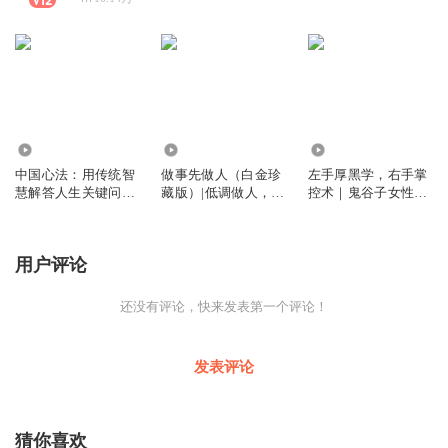
4.65万
5.95万
41.25万
中国心法：用传统智
做事先做人（白金珍
左手厚黑学，右手掌
慧解答人生关键问题
藏版）|低调做人，高
控术｜鬼谷子女性必
｜人生关键问题的解
调做事|成事心法|人
读｜做一个有心计的
答之道，是回归你的
生智慧
好人 ｜读懂人性才能
中国心｜积极心理学
成事
用户评论
赵昱鲲
还没有评论，快来发表第一个评论！
发表评论
猜你喜欢