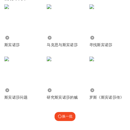
311
687
8904
斯宾诺莎
马克思与斯宾诺莎
寻找斯宾诺莎
1191
5.15万
1.58万
斯宾诺莎问题
研究斯宾诺莎的贼
罗斯《斯宾诺莎传》
换一批