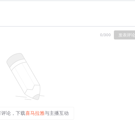
发表评
0
/
300
有评论，下载
喜马拉雅
与主播互动