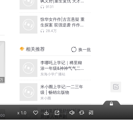
飒又野|重生复仇 天才逆
袭爽文|多人有声剧
9131
惊华女仵作|古言悬疑 重
生探案 双强逆袭 仵作狂
妃同款|夜伴暖音领衔
28.4万
-12
相关推荐
换一批
-12
李哪吒上学记｜稀里糊
涂一年级&神神气气二年
-12
级
东海小学广播站
-12
米小圈上学记:一二三年
级 | 畅销出版物
-12
米小圈
神秘复苏|悬疑惊悚|灵
-12
x
1.0
:00
异|多人有声剧
北冥有声
-12