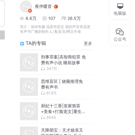
夜伴暖音
电脑版
6.6万
107
26.5万
简介：
保持有趣 温柔而坚定 我的声音有温度
有声书广播剧制作人/ 配音员/网文作者
论
公众号
TA的专辑
更多
刑事罪案|高智商犯罪 免
费有声小说 睡前故事
347万
思维盲区 | 烧脑推理免
费有声书
61.9万
厨妃十三香|发家致富
+美食+打脸宠文|重生逆
袭|多人有声剧
4040
天降萌宝：天才娘亲又