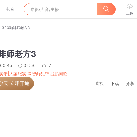
电台
上传
1330咖啡师老方3
咖啡师老方3
:00:45
04:56
7
实录|大案纪实 高智商犯罪 吕鹏同款
元/天 立即开通
喜欢
下载
分享