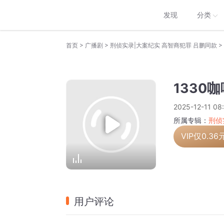
发现
分类
>
>
>
首页
广播剧
刑侦实录|大案纪实 高智商犯罪 吕鹏同款
1330
2025-12-11 08
所属专辑：
刑侦
VIP仅
0.36
用户评论