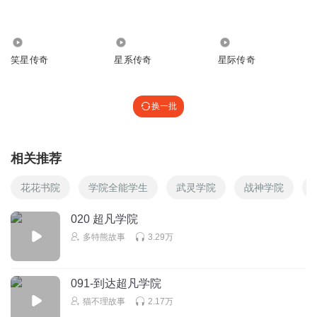
武出极限
666666666666666666666
1.29万
5029
270.02万
回复
2026-01-12
3
笑星传奇
星系传奇
星际传奇
萱言睿语
求更，赶紧给我更新吧
换一批
回复
2025-12-19
3
不见当年引路人
相关推荐
2
花花书院
学院全能学生
武灵学院
战神学院
回复
2025-12-18
2
020 超凡学院
湖幽
多特熊故事
3.29万
好卷
回复
2026-07-12
1
091-到达超凡学院
猫不理故事
2.17万
啥破名字我不取了