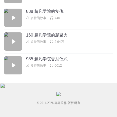
太卷了
回复
2025-12-19
1
838 超凡学院的复仇
多特熊故事
7401
听友322477127
？
160 超凡学院的凝聚力
回复
2025-12-20
1
多特熊故事
2.64万
985 超凡学院告别仪式
多特熊故事
6012
© 2014-
2026
喜马拉雅 版权所有