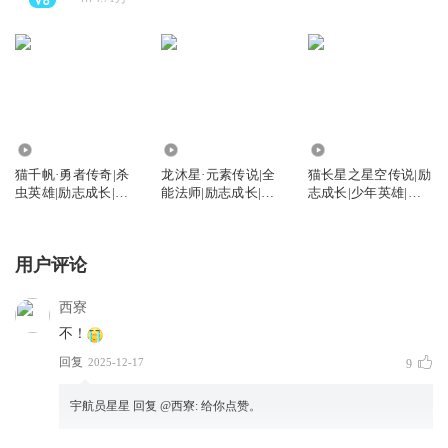
22.36万
19.57万
355.88万
猫千帆·勇者传奇|杀
龙沐星·元素传说|全
猫长星之星空传说|励
虫英雄|励志成长|猫
能法师|励志成长|猫
志成长|少年英雄|猫
不理故事
不理故事
不理故事
用户评论
西寮
不！
回复
2025-12-17
9
宇航员星星
回复 @
西寮
:
给你点赞。