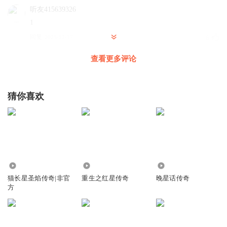
听友415639326
1
回复
2025-12-17
6
查看更多评论
西寮
回复 @
听友415639326
:
给你点赞
玩蛋仔的大白菜
猜你喜欢
狼长空他们到底考了什么超凡学院呀？
回复
2026-03-08
3
朱罗纪的德尔塔
回复 @
玩蛋仔的大白菜
:
我也是
1.80万
1621.54万
3.31万
jeff联通
猫长星圣焰传奇|非官
重生之红星传奇
晚星话传奇
对他人构成非法的功夫都让人听的古典艺术风格的腹股沟刚
方
果共和国独享团购会京韵大鼓（护肤汇聚）
回复
2026-05-01
3