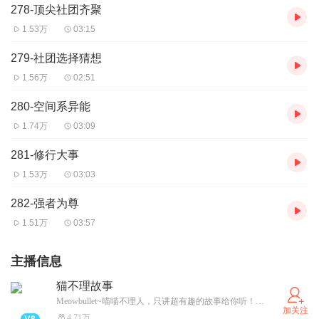
278-顶尖社团齐聚
1.53万
03:15
279-社团选择猜想
1.56万
02:51
280-空间系异能
1.74万
03:09
281-修行大事
1.53万
03:03
282-强者为尊
1.51万
03:57
主播信息
猫不理故事
Meowbullet~喵喵不理人，只讲超有趣的故事给你听！这里有最会讲故事的喵，每晚不讲故事就生气，快来哄TA开心吧！
加关注
4.71万