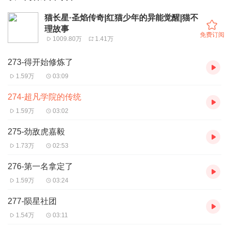
猫长星·圣焰传奇|红猫少年的异能觉醒|猫不
理故事
免费订阅
1009.80万
1.41万
273-得开始修炼了
1.59万
03:09
274-超凡学院的传统
1.59万
03:02
275-劲敌虎嘉毅
1.73万
02:53
276-第一名拿定了
1.59万
03:24
277-陨星社团
1.54万
03:11