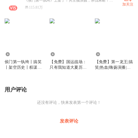
《侯门第一纨绔》上架了！男主骚浪贱，杀伐果断！搞笑权谋后宫文，快来听！红包发不停
加关注
115.81万
660.38万
14.96万
4547.83万
侯门第一纨绔丨搞笑
【免费】国运战场：
【免费】第一龙王|搞
丨架空历史丨权谋丨
只有我知道大夏历史
笑|热血|嗨扬演播|真
后宫丨嗨扬演播丨多
| 召唤流 | 脑洞 | 多人
人多播
人有声剧
有声剧
用户评论
还没有评论，快来发表第一个评论！
发表评论