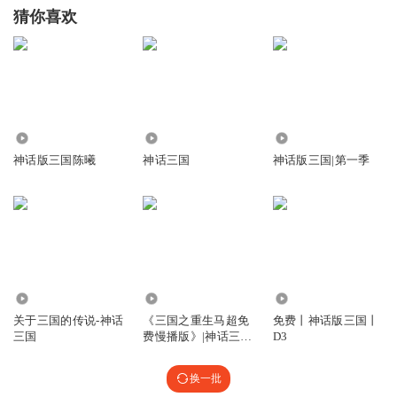
猜你喜欢
2047
8.33万
325.56万
神话版三国陈曦
神话三国
神话版三国|第一季
29.90万
15.05万
1323
关于三国的传说-神话
《三国之重生马超免
免费丨神话版三国丨
三国
费慢播版》|神话三
D3
国|穿越三国
换一批