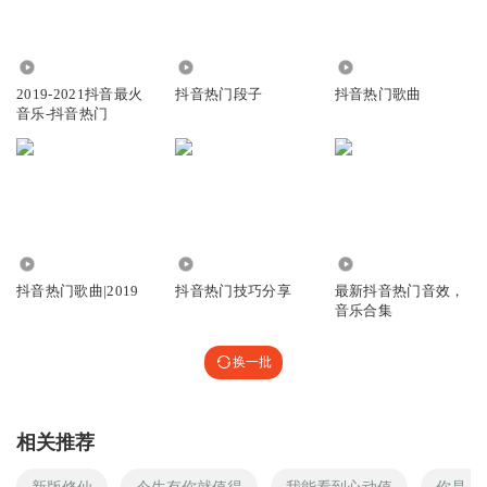
0
20.82万
3767
2019-2021抖音最火
抖音热门段子
抖音热门歌曲
音乐-抖音热门
1.63万
1978
53.53万
抖音热门歌曲|2019
抖音热门技巧分享
最新抖音热门音效，
音乐合集
换一批
相关推荐
新版修仙
今生有你就值得
我能看到心动值
你是人