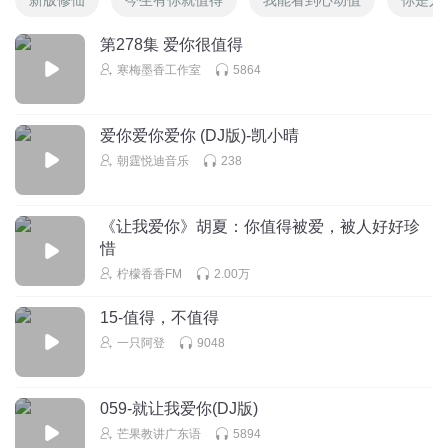
第278集 爱你很值得
寒梅墨香工作室
5864
爱你爱你爱你 (DJ版)-凯小晴
朝霆悦迪音乐
238
《让我爱你》胡夏：你值得被爱，被人好好珍
惜
柠檬香香FM
2.00万
15-值得，不值得
一只阿登
9048
059-就让我爱你(DJ版)
芒果教讲广东语
5894